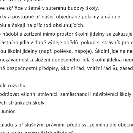
 ve skříňce v šatně v suterénu budovy školy.
karty a postupně přinášejí objednané pokrmy a nápoje.
olu a čekají na příchod obsluhujících.
ádobí a zařízení mimo prostor školní jídelny se zakazuje
astního jídla v době výdeje obědů, pokud si strávník pro d
u školní jídelny (např. polévka, nápoje). Školní jídelna ne
 nezávadnost a složení doneseného jídla školní jídelna ne
elně bezpečnostní předpisy, Školní řád, Vnitřní řád ŠJ, zás
dle rozvrhu.
dodržovat všichni strávníci, zaměstnanci i návštěvníci školy
ch stránkách školy.
 Junior.
uladu s příslušnými právními předpisy, zejména dle obec