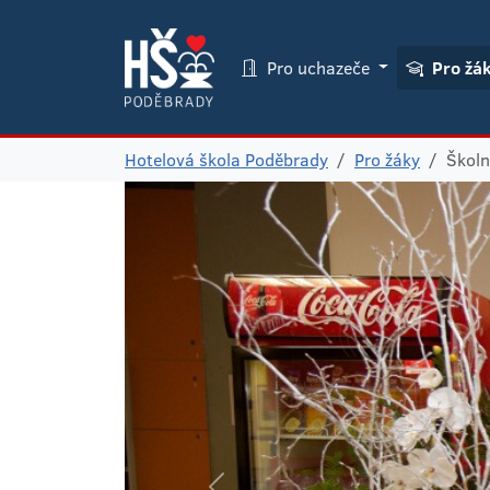
Pro uchazeče
Pro žá
Hotelová škola Poděbrady
Pro žáky
Školn