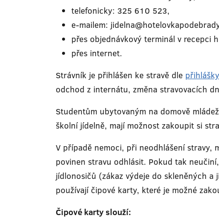
telefonicky: 325 610 523,
e-mailem: jidelna@hotelovkapodebrady
přes objednávkový terminál v recepci h
přes internet.
Strávník je přihlášen ke stravě dle
přihlášk
odchod z internátu, změna stravovacích dní,
Studentům ubytovaným na domově mládeže za
školní jídelně, mají možnost zakoupit si st
V případě nemoci, při neodhlášení stravy, 
povinen stravu odhlásit. Pokud tak neučiní,
jídlonosičů (zákaz výdeje do skleněných a 
používají čipové karty, které je možné zako
Čipové karty slouží: