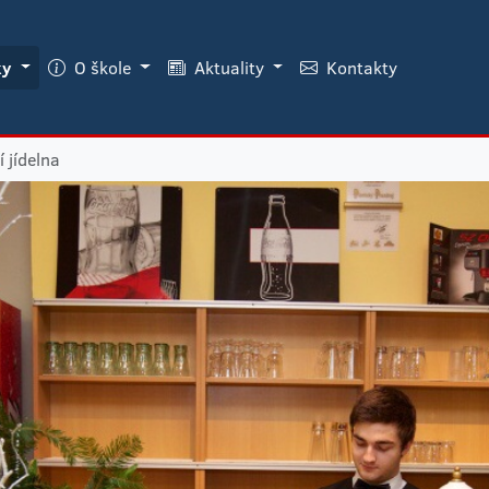
ky
O škole
Aktuality
Kontakty
í jídelna