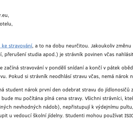
.eu,
otelu,
y ke stravování
, a to na dobu neurčitou. Jakoukoliv změnu
 přerušení studia apod.) je strávník povinen včas nahlásit 
číná stravování v pondělí snídaní a končí v pátek obědem
ravu. Pokud si strávník neodhlásí stravu včas, nemá nárok 
má student nárok první den odebrat stravu do jídlonosičů 
 bude mu počítána plná cena stravy. Všichni strávníci, kte
jiných nevhodných nádob), nepřistupují k výdejnímu pultu, 
upit u vedoucí školní jídelny. Studenti mohou používat ISIC