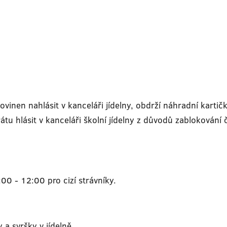
vinen nahlásit v kanceláři jídelny, obdrží náhradní kartič
rátu hlásit v kanceláři školní jídelny z důvodů zablokování č
00 - 12:00 pro cizí strávníky.
 a svršky v jídelně.