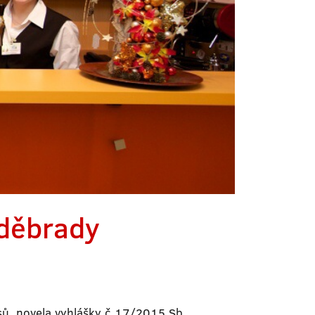
oděbrady
isů, novela vyhlášky č 17/2015 Sb.