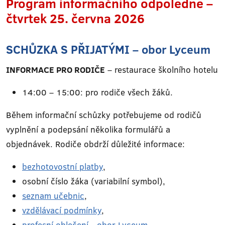
Program informačního odpoledne –
čtvrtek 25. června 2026
SCHŮZKA S PŘIJATÝMI – obor Lyceum
INFORMACE PRO RODIČE
– restaurace školního hotelu
14:00 – 15:00: pro rodiče všech žáků.
Během informační schůzky potřebujeme od rodičů
vyplnění a podepsání několika formulářů a
objednávek. Rodiče obdrží důležité informace:
bezhotovostní platby
,
osobní číslo žáka (variabilní symbol),
seznam učebnic
,
vzdělávací podmínky
,
profesní oblečení - obor Lyceum
,