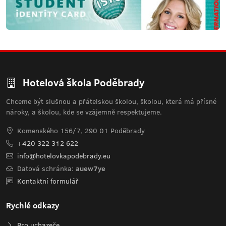
Hotelová škola Poděbrady
Chceme být slušnou a přátelskou školou, školou, která má přísné
nároky, a školou, kde se vzájemně respektujeme.
Komenského 156/7, 290 01 Poděbrady
+420 322 312 622
info@hotelovkapodebrady.eu
Datová schránka:
auew7ye
Kontaktní formulář
Rychlé odkazy
Pro uchazeče