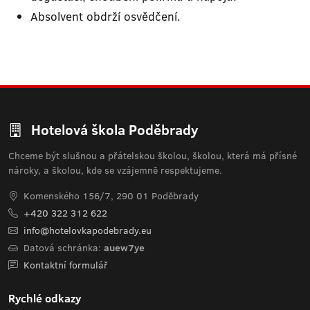
Absolvent obdrží osvědčení.
Hotelová škola Poděbrady
Chceme být slušnou a přátelskou školou, školou, která má přísné
nároky, a školou, kde se vzájemně respektujeme.
Komenského 156/7, 290 01 Poděbrady
+420 322 312 622
info@hotelovkapodebrady.eu
Datová schránka:
auew7ye
Kontaktní formulář
Rychlé odkazy