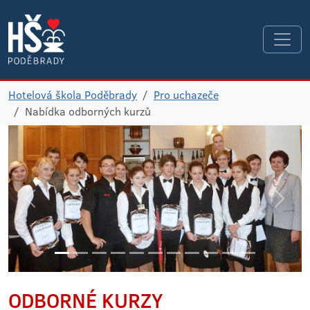
Hotelová škola Poděbrady
Pro uchazeče
Nabídka odborných kurzů
ODBORNÉ KURZY