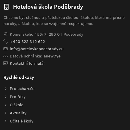
Hotelová škola Poděbrady
Chceme být slušnou a přátelskou školou, školou, která má přísné
nároky, a školou, kde se vzájemně respektujeme.
Komenského 156/7, 290 01 Poděbrady
+420 322 312 622
info@hotelovkapodebrady.eu
Datová schránka:
auew7ye
Kontaktní formulář
Rychlé odkazy
Pro uchazeče
Pro žáky
O škole
Aktuality
Učitelé školy