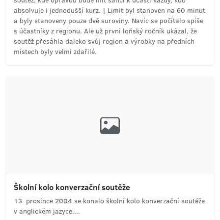
soutěž, kde opravdu bude mít šanci k účasti každý, kdo
absolvuje i jednodušší kurz. | Limit byl stanoven na 60 minut
a byly stanoveny pouze dvě suroviny. Navíc se počítalo spíše
s účastníky z regionu. Ale už první loňský ročník ukázal, že
soutěž přesáhla daleko svůj region a výrobky na předních
místech byly velmi zdařilé.
Školní kolo konverzační soutěže
13. prosince 2004 se konalo školní kolo konverzační soutěže
v anglickém jazyce....