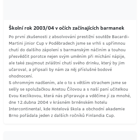
Školní rok 2003/04 v očích začínajících barmanek
Po první zkušenosti z absolvování prestižní soutěže Bacardi-
Martini jinior Cup v Poděbradech jsme se vrhli s upřímnou
chutí do dalšího zápolení s barmanským náčiním a touhou
přesvědčit porotce nejen svým uměním při míchání nápije,
ale také zaujmout zvláštní chutí svého drinku, který by jim
učaroval, a připsali by nám za něj příslušné bodové
ohodnocení.
S ohromným nadšením, ale o to s větším strachem jsme se
sešly se spolužačkou Anetou Čílovou a s naší paní učitelkou
Evou Keclíkovou, která nás připravuje a vděčíme jí za mnohé,
dne 12.dubna 2004 v krásném brněnském hotelu
Intercontinental, kde Hotelová škola a obchodní akademie
Brno pořádala jeden z dalších ročníků Finlandia Cup.