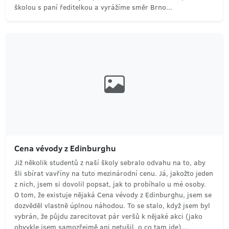
školou s paní ředitelkou a vyrážíme směr Brno...
Cena vévody z Edinburghu
Již několik studentů z naší školy sebralo odvahu na to, aby
šli sbírat vavříny na tuto mezinárodní cenu. Já, jakožto jeden
z nich, jsem si dovolil popsat, jak to probíhalo u mé osoby.
O tom, že existuje nějaká Cena vévody z Edinburghu, jsem se
dozvěděl vlastně úplnou náhodou. To se stalo, když jsem byl
vybrán, že půjdu zarecitovat pár veršů k nějaké akci (jako
obvykle jsem samozřejmě ani netušil, o co tam jde)....