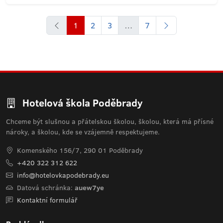
1
2
3
…
7
Hotelová škola Poděbrady
Chceme být slušnou a přátelskou školou, školou, která má přísné
nároky, a školou, kde se vzájemně respektujeme.
Komenského 156/7, 290 01 Poděbrady
+420 322 312 622
info@hotelovkapodebrady.eu
Datová schránka:
auew7ye
Kontaktní formulář