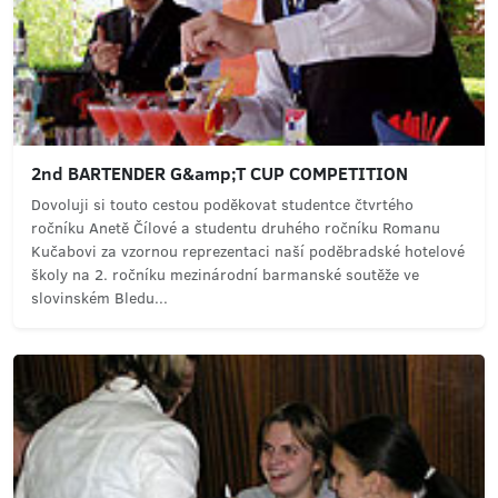
2nd BARTENDER G&amp;T CUP COMPETITION
Dovoluji si touto cestou poděkovat studentce čtvrtého
ročníku Anetě Čílové a studentu druhého ročníku Romanu
Kučabovi za vzornou reprezentaci naší poděbradské hotelové
školy na 2. ročníku mezinárodní barmanské soutěže ve
slovinském Bledu...