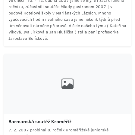
Ve dnech 10. - 12. dubna 2007 jsme se my, tři žáci druhého
ročníku, zúčastnili soutěže Mladý gastronom 2007 | v
budově Hotelové školy v Mariánských Lázních. Mnoho
vyučovacích hodin i volného času jsme několik týdnů před
tím věnovali náročné přípravě. V čele našeho týmu ( Kateřina
Viková, Iva Jírková a Jan Hlušička ) stála paní profesorka
Jaroslava Bulíčková.
Barmanská soutěž Kroměříž
7. 2. 2007 probíhal 8. ročník Kroměřížské juniorské