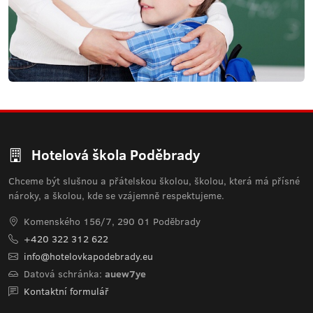
Hotelová škola Poděbrady
Chceme být slušnou a přátelskou školou, školou, která má přísné
nároky, a školou, kde se vzájemně respektujeme.
Komenského 156/7, 290 01 Poděbrady
+420 322 312 622
info@hotelovkapodebrady.eu
Datová schránka:
auew7ye
Kontaktní formulář