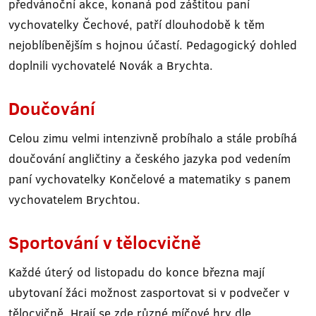
předvánoční akce, konaná pod záštitou paní
vychovatelky Čechové, patří dlouhodobě k těm
nejoblíbenějším s hojnou účastí. Pedagogický dohled
doplnili vychovatelé Novák a Brychta.
Doučování
Celou zimu velmi intenzivně probíhalo a stále probíhá
doučování angličtiny a českého jazyka pod vedením
paní vychovatelky Končelové a matematiky s panem
vychovatelem Brychtou.
Sportování v tělocvičně
Každé úterý od listopadu do konce března mají
ubytovaní žáci možnost zasportovat si v podvečer v
tělocvičně. Hrají se zde různé míčové hry dle