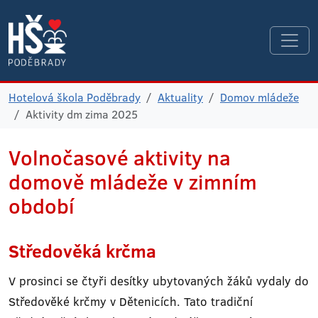
Hotelová škola Poděbrady
Aktuality
Domov mládeže
Aktivity dm zima 2025
Volnočasové aktivity na
domově mládeže v zimním
období
Středověká krčma
V prosinci se čtyři desítky ubytovaných žáků vydaly do
Středověké krčmy v Dětenicích. Tato tradiční