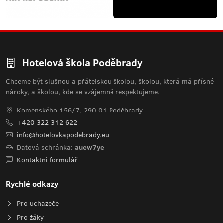
Hotelová škola Poděbrady
Chceme být slušnou a přátelskou školou, školou, která má přísné
nároky, a školou, kde se vzájemně respektujeme.
Komenského 156/7, 290 01 Poděbrady
+420 322 312 622
info@hotelovkapodebrady.eu
Datová schránka:
auew7ye
Kontaktní formulář
Rychlé odkazy
Pro uchazeče
Pro žáky