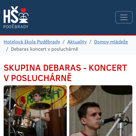
Hotelová škola Poděbrady
Aktuality
Domov mládeže
Debaras koncert v posluchárně
SKUPINA DEBARAS - KONCERT
V POSLUCHÁRNĚ