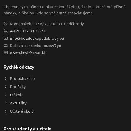
Chceme být slušnou a přátelskou školou, školou, která má přísné
nároky, a školou, kde se vzájemně respektujeme.
Komenského 156/7, 290 01 Poděbrady
+420 322 312 622
info@hotelovkapodebrady.eu
Datová schránka:
auew7ye
Kontaktní formulář
Rychlé odkazy
Pro uchazeče
Pro žáky
O škole
Aktuality
Učitelé školy
Pro studenty a učitele