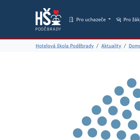
Pro uchazeče
Pro žá
Hotelová škola Poděbrady
Aktuality
Domo