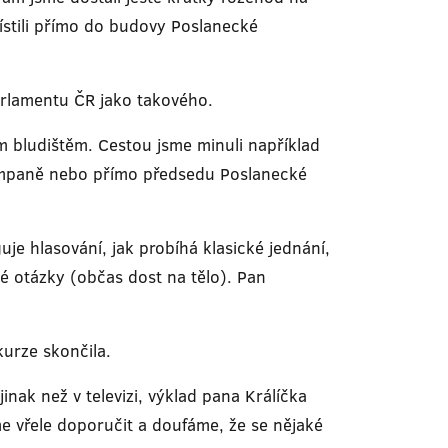
ístili přímo do budovy Poslanecké
Parlamentu ČR jako takového.
m bludištěm. Cestou jsme minuli například
kampaně nebo přímo předsedu Poslanecké
uje hlasování, jak probíhá klasické jednání,
avé otázky (občas dost na tělo). Pan
kurze skončila.
inak než v televizi, výklad pana Králíčka
e vřele doporučit a doufáme, že se nějaké