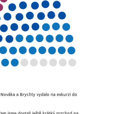
 Nováka a Brychty vydalo na exkurzi do
am jsme dostali ještě krátký rozchod na