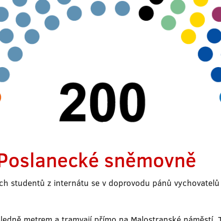
 Poslanecké sněmovně
ných studentů z internátu se v doprovodu pánů vychovatelů
sledně metrem a tramvají přímo na Malostranské náměstí. T