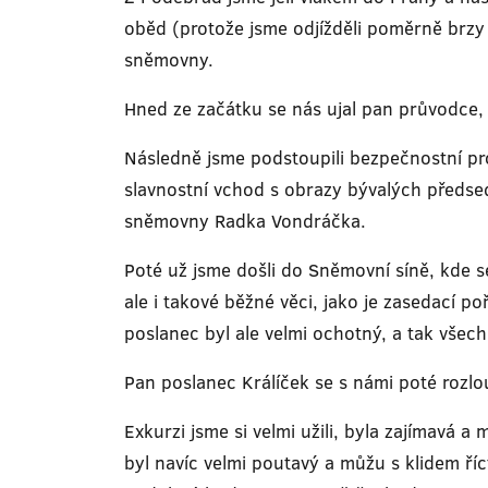
oběd (protože jsme odjížděli poměrně brzy 
sněmovny.
Hned ze začátku se nás ujal pan průvodce, k
Následně jsme podstoupili bezpečnostní pro
slavnostní vchod s obrazy bývalých předs
sněmovny Radka Vondráčka.
Poté už jsme došli do Sněmovní síně, kde se
ale i takové běžné věci, jako je zasedací p
poslanec byl ale velmi ochotný, a tak všec
Pan poslanec Králíček se s námi poté rozlou
Exkurzi jsme si velmi užili, byla zajímavá 
byl navíc velmi poutavý a můžu s klidem ří