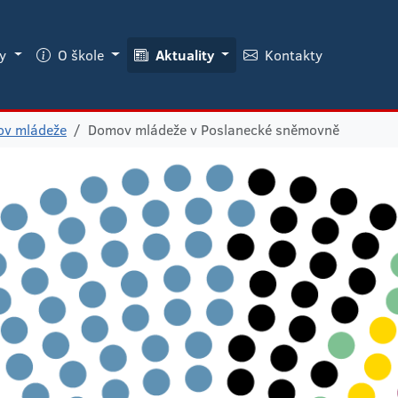
ky
O škole
Aktuality
Kontakty
v mládeže
Domov mládeže v Poslanecké sněmovně