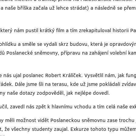
a naše bříška začala už lehce strádat) a následně se přem
terý nám pustil krátký film a tím zrekapituloval historii 
hlídku a směle se vydali skrz budovu, která je opravdový
edů Poslanecké sněmovny, přípravu na zahájení volební 
 nás ujal poslanec Robert Králíček. Vysvětlil nám, jak fung
ořádek. Dále jsme šli na terasu, kde už jsme pokládali zvíd
hny naše dotazy zodpověděl, jak nejlépe dovedl.
čil, zavedl nás zpět k hlavnímu vchodu a tím celá naše ex
a my měli možnost vidět Poslaneckou sněmovnu zase trochu j
ct, že všechny studenty zaujal. Exkurze tohoto typu můžem