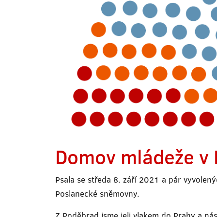
Domov mládeže v
Psala se středa 8. září 2021 a pár vyvole
Poslanecké sněmovny.
Z Poděbrad jsme jeli vlakem do Prahy a ná