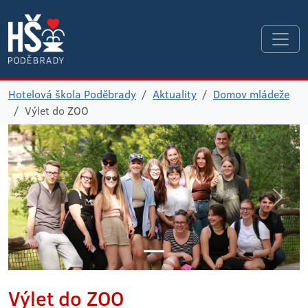
Hotelová škola Poděbrady
Aktuality
Domov mládeže
Výlet do ZOO
Výlet do ZOO