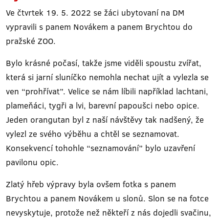
Ve čtvrtek 19. 5. 2022 se žáci ubytovaní na DM
vypravili s panem Novákem a panem Brychtou do
pražské ZOO.
Bylo krásné počasí, takže jsme viděli spoustu zvířat,
která si jarní sluníčko nemohla nechat ujít a vylezla se
ven “prohřívat”. Velice se nám líbili například lachtani,
plameňáci, tygři a lvi, barevní papoušci nebo opice.
Jeden orangutan byl z naší návštěvy tak nadšený, že
vylezl ze svého výběhu a chtěl se seznamovat.
Konsekvencí tohohle “seznamování” bylo uzavření
pavilonu opic.
Zlatý hřeb výpravy byla ovšem fotka s panem
Brychtou a panem Novákem u slonů. Slon se na fotce
nevyskytuje, protože než někteří z nás dojedli svačinu,