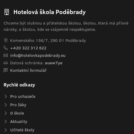
Hotelová škola Poděbrady
Chceme být slušnou a přátelskou školou, školou, která má přísné
nároky, a školou, kde se vzájemně respektujeme.
Komenského 156/7, 290 01 Poděbrady
+420 322 312 622
info@hotelovkapodebrady.eu
Datová schránka:
auew7ye
Kontaktní formulář
Rychlé odkazy
Pro uchazeče
Pro žáky
O škole
Aktuality
Učitelé školy