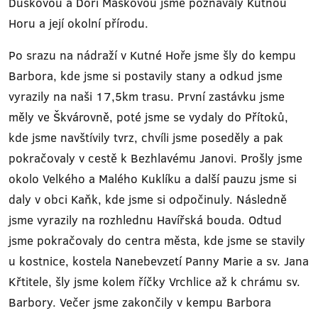
Duškovou a Dori Maškovou jsme poznávaly Kutnou
Horu a její okolní přírodu.
Po srazu na nádraží v Kutné Hoře jsme šly do kempu
Barbora, kde jsme si postavily stany a odkud jsme
vyrazily na naši 17,5km trasu. První zastávku jsme
měly ve Škvárovně, poté jsme se vydaly do Přítoků,
kde jsme navštívily tvrz, chvíli jsme poseděly a pak
pokračovaly v cestě k Bezhlavému Janovi. Prošly jsme
okolo Velkého a Malého Kuklíku a další pauzu jsme si
daly v obci Kaňk, kde jsme si odpočinuly. Následně
jsme vyrazily na rozhlednu Havířská bouda. Odtud
jsme pokračovaly do centra města, kde jsme se stavily
u kostnice, kostela Nanebevzetí Panny Marie a sv. Jana
Křtitele, šly jsme kolem říčky Vrchlice až k chrámu sv.
Barbory. Večer jsme zakončily v kempu Barbora