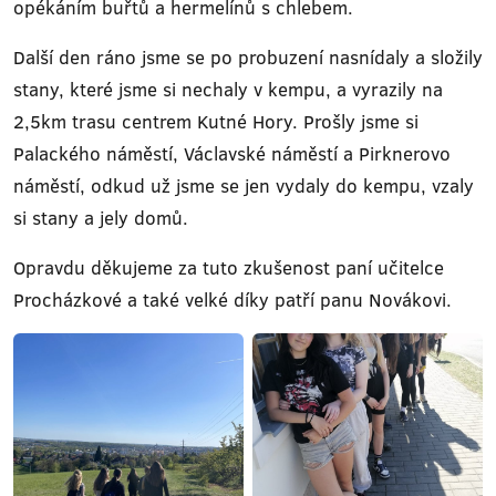
opékáním buřtů a hermelínů s chlebem.
Další den ráno jsme se po probuzení nasnídaly a složily
stany, které jsme si nechaly v kempu, a vyrazily na
2,5km trasu centrem Kutné Hory. Prošly jsme si
Palackého náměstí, Václavské náměstí a Pirknerovo
náměstí, odkud už jsme se jen vydaly do kempu, vzaly
si stany a jely domů.
Opravdu děkujeme za tuto zkušenost paní učitelce
Procházkové a také velké díky patří panu Novákovi.