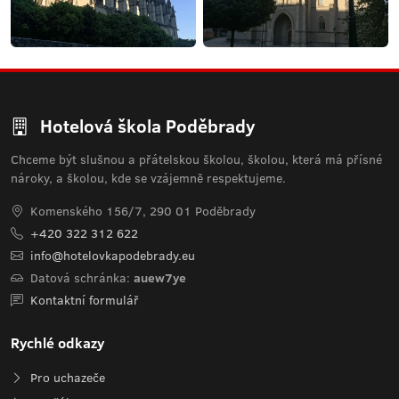
Hotelová škola Poděbrady
Chceme být slušnou a přátelskou školou, školou, která má přísné
nároky, a školou, kde se vzájemně respektujeme.
Komenského 156/7, 290 01 Poděbrady
+420 322 312 622
info@hotelovkapodebrady.eu
Datová schránka:
auew7ye
Kontaktní formulář
Rychlé odkazy
Pro uchazeče