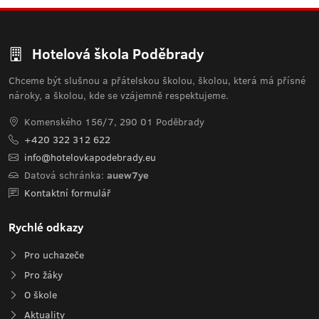
Hotelová škola Poděbrady
Chceme být slušnou a přátelskou školou, školou, která má přísné
nároky, a školou, kde se vzájemně respektujeme.
Komenského 156/7, 290 01 Poděbrady
+420 322 312 622
info@hotelovkapodebrady.eu
Datová schránka:
auew7ye
Kontaktní formulář
Rychlé odkazy
Pro uchazeče
Pro žáky
O škole
Aktuality