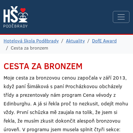
Hotelová škola Poděbrady
Aktuality
DofE Award
Cesta za bronzem
CESTA ZA BRONZEM
Moje cesta za bronzovou cenou započala v září 2013,
když paní Šimáková s paní Procházkovou obcházely
třídy a prezentovaly nám program Cena vévody z
Edinburghu. A já si řekla proč to nezkusit, odejít mohu
vždy. První schůzka mě zaujala na tolik, že jsem si
řekla, že musím zkusit dokončit alespoň bronzovou
úroveň. V programu jsem musela splnit čtyři sekce: