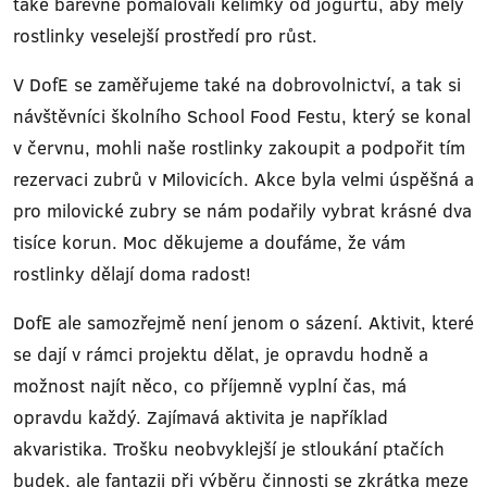
také barevně pomalovali kelímky od jogurtu, aby měly
rostlinky veselejší prostředí pro růst.
V DofE se zaměřujeme také na dobrovolnictví, a tak si
návštěvníci školního School Food Festu, který se konal
v červnu, mohli naše rostlinky zakoupit a podpořit tím
rezervaci zubrů v Milovicích. Akce byla velmi úspěšná a
pro milovické zubry se nám podařily vybrat krásné dva
tisíce korun. Moc děkujeme a doufáme, že vám
rostlinky dělají doma radost!
DofE ale samozřejmě není jenom o sázení. Aktivit, které
se dají v rámci projektu dělat, je opravdu hodně a
možnost najít něco, co příjemně vyplní čas, má
opravdu každý. Zajímavá aktivita je například
akvaristika. Trošku neobvyklejší je stloukání ptačích
budek, ale fantazii při výběru činnosti se zkrátka meze