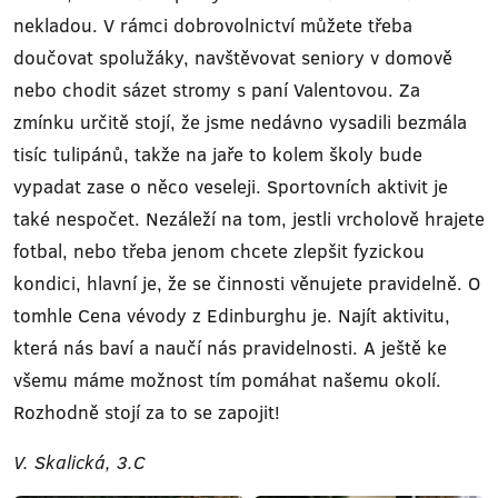
nekladou. V rámci dobrovolnictví můžete třeba
doučovat spolužáky, navštěvovat seniory v domově
nebo chodit sázet stromy s paní Valentovou. Za
zmínku určitě stojí, že jsme nedávno vysadili bezmála
tisíc tulipánů, takže na jaře to kolem školy bude
vypadat zase o něco veseleji. Sportovních aktivit je
také nespočet. Nezáleží na tom, jestli vrcholově hrajete
fotbal, nebo třeba jenom chcete zlepšit fyzickou
kondici, hlavní je, že se činnosti věnujete pravidelně. O
tomhle Cena vévody z Edinburghu je. Najít aktivitu,
která nás baví a naučí nás pravidelnosti. A ještě ke
všemu máme možnost tím pomáhat našemu okolí.
Rozhodně stojí za to se zapojit!
V. Skalická, 3.C