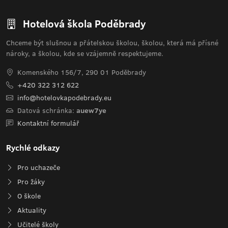
Hotelová škola Poděbrady
Chceme být slušnou a přátelskou školou, školou, která má přísné
nároky, a školou, kde se vzájemně respektujeme.
Komenského 156/7, 290 01 Poděbrady
+420 322 312 622
info@hotelovkapodebrady.eu
Datová schránka:
auew7ye
Kontaktní formulář
Rychlé odkazy
Pro uchazeče
Pro žáky
O škole
Aktuality
Učitelé školy