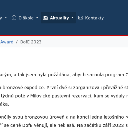
ky
O škole
Aktuality
Kontakty
 Award
DofE 2023
tarým, a tak jsem byla požádána, abych shrnula program 
i bronzové expedice. První dvě si zorganizovali převážně s
r týdnů poté v Milovické pastevní rezervaci, kam se vydal
áka.
končily svou bronzovou úroveň a na konci ledna letošního r
se ceně DofE věnují, ale neklesá. Na začátku září 2023 s