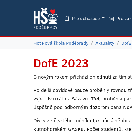
Pro uchazeče
Pro žá
Hotelová škola Poděbrady
Aktuality
DofE
DofE 2023
S novým rokem přichází ohlédnutí za tím s
Po delší covidové pauze proběhly rovnou tř
vyjeli dvakrát na Sázavu. Třetí proběhla pá
úspěšně pod odborným dozorem pana Nov
Dívky ze čtvrtého ročníku tak oficiálně do
kutnohorském GASKu. Počet studentů, kteří 