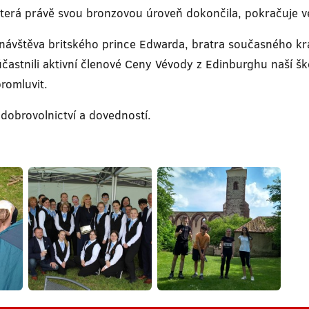
která právě svou bronzovou úroveň dokončila, pokračuje ve
a návštěva britského prince Edwarda, bratra současného k
zúčastnili aktivní členové Ceny Vévody z Edinburghu naší šk
promluvit.
dobrovolnictví a dovedností.