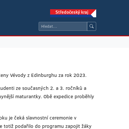
Ceny Vévody z Edinburghu za rok 2023.
tudenti ze současných 2. a 3. ročníků a
y nynější maturantky. Obě expedice proběhly
oku je čeká slavnostní ceremonie v
e totiž podařilo do programu zapojit žáky