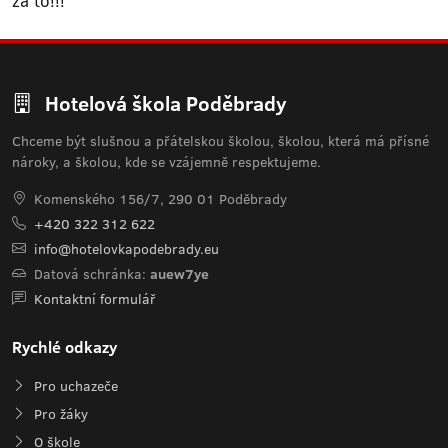
za to!!!
Hotelová škola Poděbrady
Chceme být slušnou a přátelskou školou, školou, která má přísné
nároky, a školou, kde se vzájemně respektujeme.
Komenského 156/7, 290 01 Poděbrady
+420 322 312 622
info@hotelovkapodebrady.eu
Datová schránka:
auew7ye
Kontaktní formulář
Rychlé odkazy
Pro uchazeče
Pro žáky
O škole