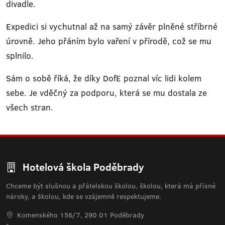
divadle.
Expedici si vychutnal až na samý závěr plněné stříbrné
úrovně. Jeho přáním bylo vaření v přírodě, což se mu
splnilo.
Sám o sobě říká, že díky DofE poznal víc lidi kolem
sebe. Je vděčný za podporu, která se mu dostala ze
všech stran.
Hotelová škola Poděbrady
Chceme být slušnou a přátelskou školou, školou, která má přísné
nároky, a školou, kde se vzájemně respektujeme.
Komenského 156/7, 290 01 Poděbrady