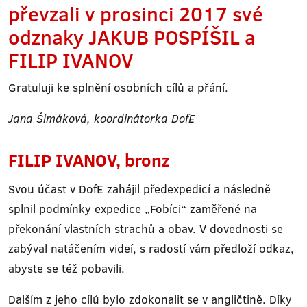
převzali v prosinci 2017 své
odznaky JAKUB POSPÍŠIL a
FILIP IVANOV
Gratuluji ke splnění osobních cílů a přání.
Jana Šimáková, koordinátorka DofE
FILIP IVANOV, bronz
Svou účast v DofE zahájil předexpedicí a následně
splnil podmínky expedice „Fobíci“ zaměřené na
překonání vlastních strachů a obav. V dovednosti se
zabýval natáčením videí, s radostí vám předloží odkaz,
abyste se též pobavili.
Dalším z jeho cílů bylo zdokonalit se v angličtině. Díky