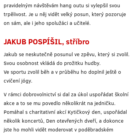
pravidelným návštěvám hang outu si vylepšil svou
trpělivost. Je u něj vidět velký posun, který pozoruje
on sám, ale i jeho spolužáci a učitelé.
JAKUB POSPÍŠIL, stříbro
Jakub se neskutečně posunul ve zpěvu, který si zvolil.
Svou osobnost vkládá do prožitku hudby.
Ve sportu zvolil běh a v průběhu ho doplnil ještě o
cvičení jógy.
V rámci dobrovolnictví si dal za úkol uspořádat školní
akce a to se mu povedlo několikrát na jedničku.
Pomáhal s charitativní akcí Kytičkový den, uspořádal
několik koncertů, Den otevřených dveří, a dokonce
jste ho mohli vidět moderovat v poděbradském