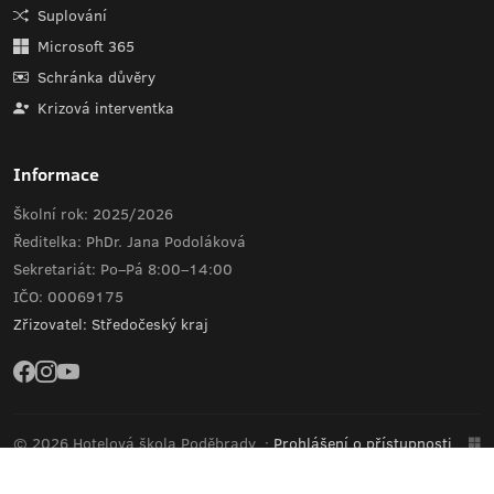
Suplování
Microsoft 365
Schránka důvěry
Krizová interventka
Informace
Školní rok: 2025/2026
Ředitelka: PhDr. Jana Podoláková
Sekretariát: Po–Pá 8:00–14:00
IČO: 00069175
Zřizovatel: Středočeský kraj
© 2026 Hotelová škola Poděbrady
·
Prohlášení o přístupnosti