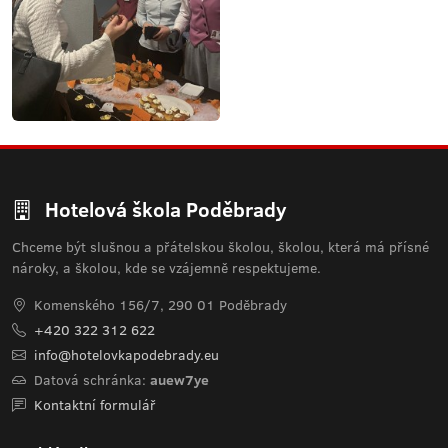
Hotelová škola Poděbrady
Chceme být slušnou a přátelskou školou, školou, která má přísné
nároky, a školou, kde se vzájemně respektujeme.
Komenského 156/7, 290 01 Poděbrady
+420 322 312 622
info@hotelovkapodebrady.eu
Datová schránka:
auew7ye
Kontaktní formulář