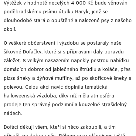
Výtěžek v hodnotě necelých 4 000 Kč bude věnován
poděbradskému psímu útulku Haryk, jenž se
dlouhodobě stará o opuštěné a nalezené psy z našeho
okolí.
O veškeré občerstvení i výzdobu se postaraly naše
šikovné Dofačky, které si s přípravami daly opravdu
záležet. S velkým nasazením napekly pestrou nabídku
domácích dobrot od jablečného štrúdlu a koláče, přes
pizza šneky a dýňové muffiny, až po skořicové šneky s
polevou. Celou akci navíc doplnila tematická
halloweenská výzdoba, díky níž měla atmosféra
prodeje ten správný podzimní a kouzelně strašidelný
nádech.
Dofáci děkují všem, kteří si něco zakoupili, a tím
přispěli na dobrou věc. Během roku plánujeme ještě