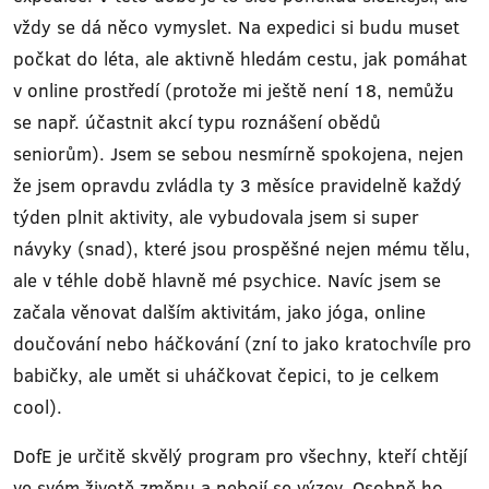
vždy se dá něco vymyslet. Na expedici si budu muset
počkat do léta, ale aktivně hledám cestu, jak pomáhat
v online prostředí (protože mi ještě není 18, nemůžu
se např. účastnit akcí typu roznášení obědů
seniorům). Jsem se sebou nesmírně spokojena, nejen
že jsem opravdu zvládla ty 3 měsíce pravidelně každý
týden plnit aktivity, ale vybudovala jsem si super
návyky (snad), které jsou prospěšné nejen mému tělu,
ale v téhle době hlavně mé psychice. Navíc jsem se
začala věnovat dalším aktivitám, jako jóga, online
doučování nebo háčkování (zní to jako kratochvíle pro
babičky, ale umět si uháčkovat čepici, to je celkem
cool).
DofE je určitě skvělý program pro všechny, kteří chtějí
ve svém životě změnu a nebojí se výzev. Osobně ho