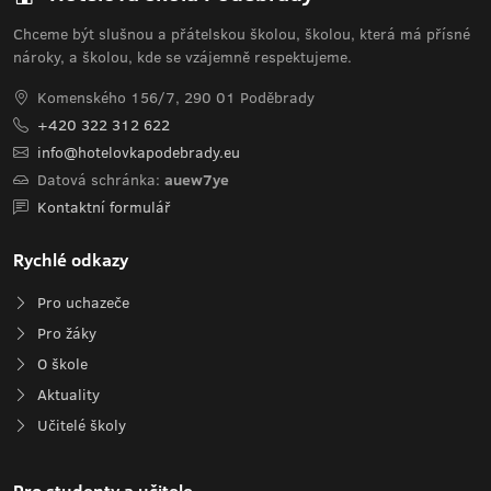
Chceme být slušnou a přátelskou školou, školou, která má přísné
nároky, a školou, kde se vzájemně respektujeme.
Komenského 156/7, 290 01 Poděbrady
+420 322 312 622
info@hotelovkapodebrady.eu
Datová schránka:
auew7ye
Kontaktní formulář
Rychlé odkazy
Pro uchazeče
Pro žáky
O škole
Aktuality
Učitelé školy