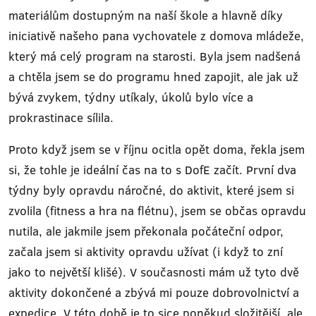
materiálům dostupným na naší škole a hlavně díky
iniciativě našeho pana vychovatele z domova mládeže,
který má celý program na starosti. Byla jsem nadšená
a chtěla jsem se do programu hned zapojit, ale jak už
bývá zvykem, týdny utíkaly, úkolů bylo více a
prokrastinace sílila.
Proto když jsem se v říjnu ocitla opět doma, řekla jsem
si, že tohle je ideální čas na to s DofE začít. První dva
týdny byly opravdu náročné, do aktivit, které jsem si
zvolila (fitness a hra na flétnu), jsem se občas opravdu
nutila, ale jakmile jsem překonala počáteční odpor,
začala jsem si aktivity opravdu užívat (i když to zní
jako to největší klišé). V současnosti mám už tyto dvě
aktivity dokončené a zbývá mi pouze dobrovolnictví a
expedice. V této době je to sice poněkud složitější, ale