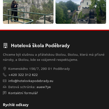
Hotelová škola Poděbrady
Chceme být slušnou a přátelskou školou, školou, která má přísné
nároky, a školou, kde se vzájemně respektujeme.
Komenského 156/7, 290 01 Poděbrady
+420 322 312 622
info@hotelovkapodebrady.eu
Datová schránka:
auew7ye
Kontaktní formulář
Rychlé odkazy