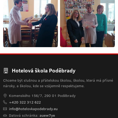
Hotelová škola Poděbrady
Chceme být slušnou a přátelskou školou, školou, která má přísné
nároky, a školou, kde se vzájemně respektujeme.
Komenského 156/7, 290 01 Poděbrady
+420 322 312 622
info@hotelovkapodebrady.eu
Datová schránka:
auew7ye