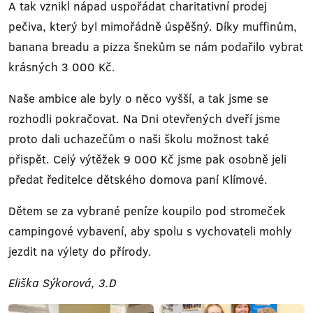
A tak vznikl nápad uspořádat charitativní prodej
pečiva, který byl mimořádně úspěšný. Díky muffinům,
banana breadu a pizza šnekům se nám podařilo vybrat
krásných 3 000 Kč.
Naše ambice ale byly o něco vyšší, a tak jsme se
rozhodli pokračovat. Na Dni otevřených dveří jsme
proto dali uchazečům o naši školu možnost také
přispět. Celý výtěžek 9 000 Kč jsme pak osobně jeli
předat ředitelce dětského domova paní Klímové.
Dětem se za vybrané peníze koupilo pod stromeček
campingové vybavení, aby spolu s vychovateli mohly
jezdit na výlety do přírody.
Eliška Sýkorová, 3.D