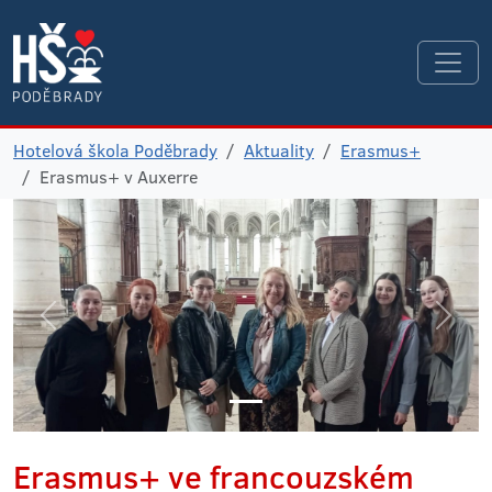
Hotelová škola Poděbrady
Aktuality
Erasmus+
Erasmus+ v Auxerre
Erasmus+ ve francouzském