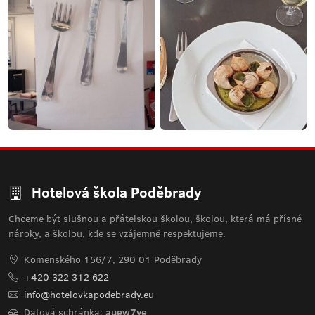
Hotelová škola Poděbrady
Chceme být slušnou a přátelskou školou, školou, která má přísné
nároky, a školou, kde se vzájemně respektujeme.
Komenského 156/7, 290 01 Poděbrady
+420 322 312 622
info@hotelovkapodebrady.eu
Datová schránka:
auew7ye