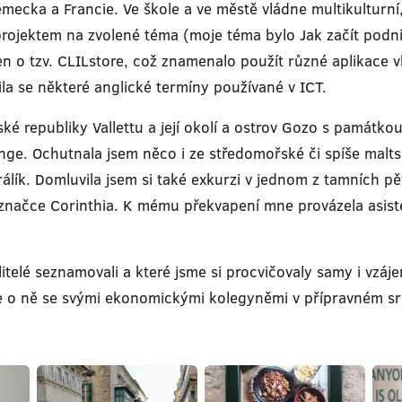
ěmecka a Francie. Ve škole a ve městě vládne multikultur
 projektem na zvolené téma (moje téma bylo Jak začít podn
en o tzv. CLILstore, což znamenalo použít různé aplikace 
ila se některé anglické termíny používané v ICT.
ské republiky Vallettu a její okolí a ostrov Gozo s památko
ge. Ochutnala jsem něco i ze středomořské či spíše malts
lík. Domluvila jsem si také exkurzi v jednom z tamních pě
 značce Corinthia. K mému překvapení mne provázela asis
itelé seznamovali a které jsme si procvičovaly samy i vzájem
 se o ně se svými ekonomickými kolegyněmi v přípravném 