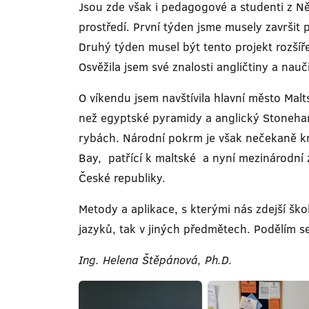
Jsou zde však i pedagogové a studenti z N
prostředí. První týden jsme musely završit
Druhý týden musel být tento projekt rozšíř
Osvěžila jsem své znalosti angličtiny a nauč
O víkendu jsem navštívila hlavní město Malt
než egyptské pyramidy a anglický Stonehan
rybách. Národní pokrm je však nečekaně krá
Bay, patřící k maltské a nyní mezinárodní
České republiky.
Metody a aplikace, s kterými nás zdejší škol
jazyků, tak v jiných předmětech. Podělím
Ing. Helena Štěpánová, Ph.D.