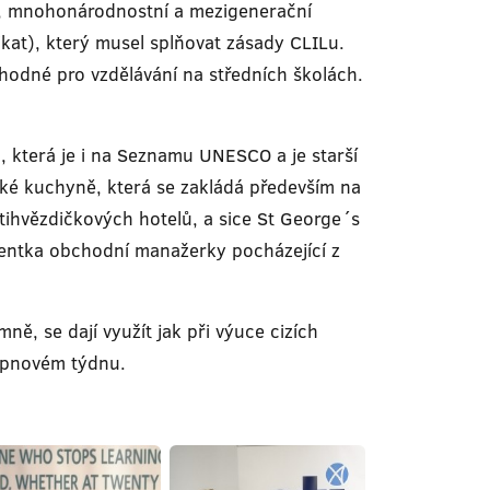
ní, mnohonárodnostní a mezigenerační
ikat), který musel splňovat zásady CLILu.
vhodné pro vzdělávání na středních školách.
u, která je i na Seznamu UNESCO a je starší
ké kuchyně, která se zakládá především na
tihvězdičkových hotelů, a sice St George´s
tentka obchodní manažerky pocházející z
ně, se dají využít jak při výuce cizích
srpnovém týdnu.