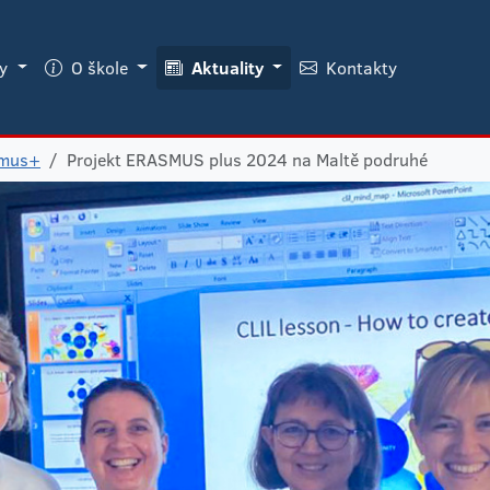
ky
O škole
Aktuality
Kontakty
smus+
Projekt ERASMUS plus 2024 na Maltě podruhé