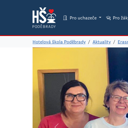
Pro uchazeče
Pro žá
Hotelová škola Poděbrady
Aktuality
Era