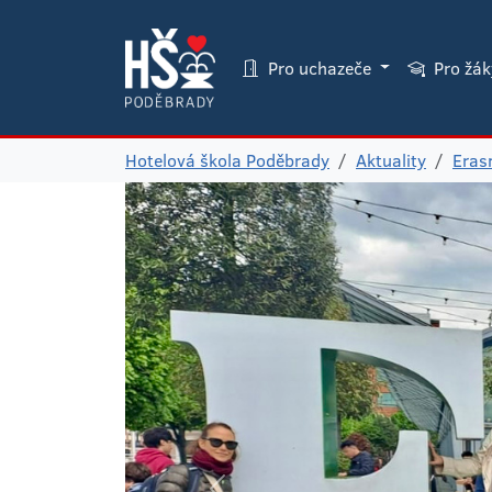
Pro uchazeče
Pro žá
Hotelová škola Poděbrady
Aktuality
Era