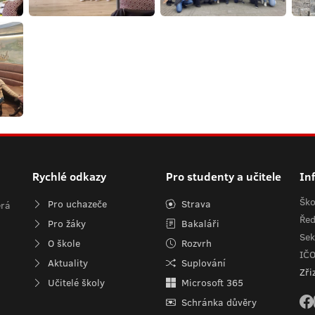
Rychlé odkazy
Pro studenty a učitele
In
Ško
Pro uchazeče
Strava
erá
Řed
Pro žáky
Bakaláři
Sek
O škole
Rozvrh
IČ
Aktuality
Suplování
Zři
Učitelé školy
Microsoft 365
Schránka důvěry