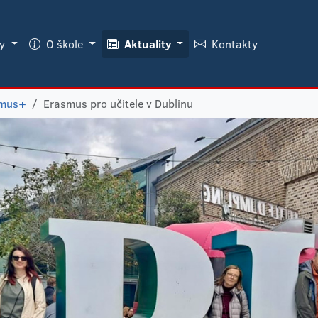
ky
O škole
Aktuality
Kontakty
smus+
Erasmus pro učitele v Dublinu