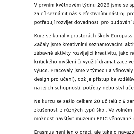
V prvním květnovém týdnu 2026 jsme se spo
za cíl seznámit nás s efektivními nástroji 
potřebují rozvíjet dovednosti pro budování s
Kurz se konal v prostorách školy Europass
Začaly jsme kreativními seznamovacími aktiv
zábavné aktivity rozvíjející kreativitu, ja
kritického myšlení či využití dramatizace 
výuce. Pracovaly jsme v týmech a věnovaly 
design pro učení), což je přístup ke vzdělá
na jejich schopnosti, potřeby nebo styl uče
Na kurzu se sešlo celkem 20 učitelů z 9 ze
zkušeností z různých typů škol. Ve volném 
možnost navštívit muzeum EPIC věnované irs
Erasmus není jen o práci, ale také o navazo