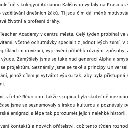
lečně s kolegyní Adrianou Kališovou vydaly na Erasmus šk
pro vzdělávání dnešních žáků. Ti jsou čím dál méně motivová
vé životní a profesní dráhy.
 Teacher Academy v centru města. Celý týden probíhal ve 
itami, včetně ochutnávky specialit z jednotlivých zemí. V 
ko například improvizaci, vyprávění příběhů různými způsoby
ve výuce. Zamýšlely jsme se také nad generací Alpha a smy
se projektům. Seznámily jsme se také s principy Universal
vání, jehož cílem je vytvářet výuku tak, aby byla přístupná
ní.
mí, včetně Réunionu, takže skupina byla skutečně mezináro
čase jsme se seznamovaly s irskou kulturou a poznávaly pa
ké emigraci a lépe tak porozumět jejich nelehké historii.
vání kontaktů a nových přátelství, což tento týden rozhodně