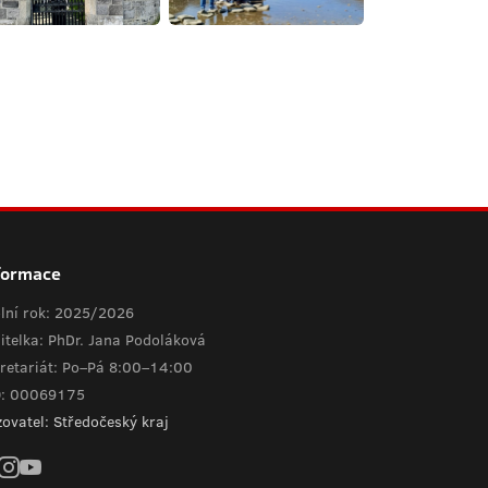
formace
lní rok: 2025/2026
itelka: PhDr. Jana Podoláková
retariát: Po–Pá 8:00–14:00
O: 00069175
zovatel: Středočeský kraj