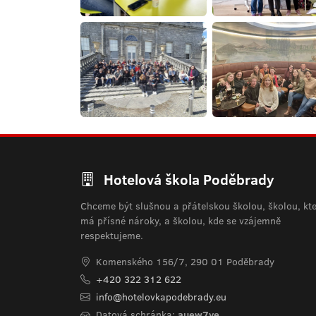
Hotelová škola Poděbrady
Chceme být slušnou a přátelskou školou, školou, kt
má přísné nároky, a školou, kde se vzájemně
respektujeme.
Komenského 156/7, 290 01 Poděbrady
+420 322 312 622
info@hotelovkapodebrady.eu
Datová schránka:
auew7ye