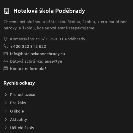
Hotelová škola Poděbrady
Chceme být slušnou a přátelskou školou, školou, která má přísné
nároky, a školou, kde se vzájemně respektujeme.
Komenského 156/7, 290 01 Poděbrady
+420 322 312 622
info@hotelovkapodebrady.eu
Datová schránka:
auew7ye
Kontaktní formulář
Rychlé odkazy
Pro uchazeče
Pro žáky
O škole
Aktuality
Učitelé školy