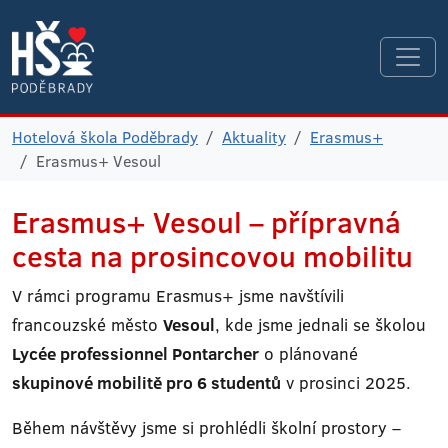
Hotelová škola Poděbrady
Aktuality
Erasmus+
Erasmus+ Vesoul
Erasmus+ Vesoul – přípravná
cesta na prosincovou mobilitu
V rámci programu Erasmus+ jsme navštívili
francouzské město
Vesoul
, kde jsme jednali se školou
Lycée professionnel Pontarcher
o plánované
skupinové mobilitě pro 6 studentů
v prosinci 2025.
Během návštěvy jsme si prohlédli školní prostory –