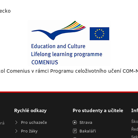
recko
 škol Comenius v rámci Programu celoživotního učení CO
Rychlé odkazy
Pro studenty a učitele
In
Ško
Pro uchazeče
Strava
erá
Řed
Pro žáky
Bakaláři
Sek