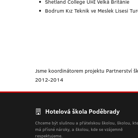
Shetland College UHI Velká Británie
Bodrum Kız Teknik ve Meslek Lisesi Tu
Jsme koordinátorem projektu Partnerství
2012-2014
Hotelová škola Poděbrady
Chceme být slušnou a přátelskou školou, školou, kt
má přísné nároky, a školou, kde se vzájemně
respektujeme.