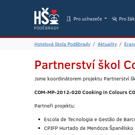
Pro uchazeče
Pro žá
Hotelová škola Poděbrady
Aktuality
Era
Partnerství škol
C
Jsme koordinátorem projektu Partnerství š
COM-MP-2012-020 Cooking in Colours C
Partneři projektu:
Escola de Tecnologia e Gestão de Barc
CPIFP Hurtado de Mendoza Španělsko