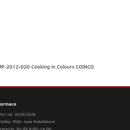
M-MP-2012-020 Cooking in Colours COINCO
formace
lní rok: 2025/2026
itelka: PhDr. Jana Podoláková
retariát: Po–Pá 8:00–14:00