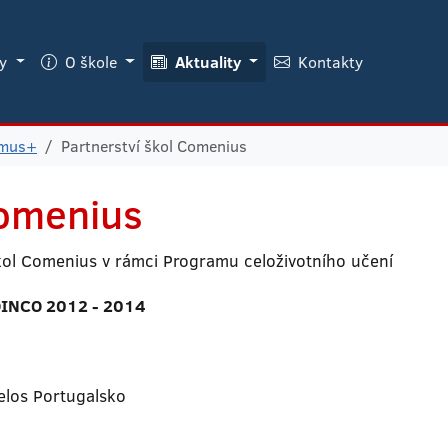
ky
O škole
Aktuality
Kontakty
smus+
Partnerství škol Comenius
omenius
kol Comenius v rámci Programu celoživotního učení
OINCO 2012 - 2014
elos Portugalsko