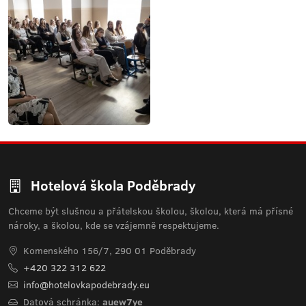
Hotelová škola Poděbrady
Chceme být slušnou a přátelskou školou, školou, která má přísné
nároky, a školou, kde se vzájemně respektujeme.
Komenského 156/7, 290 01 Poděbrady
+420 322 312 622
info@hotelovkapodebrady.eu
Datová schránka:
auew7ye