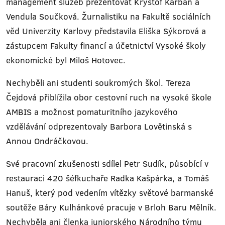
management služeb prezentovat Kryštof Karban a
Vendula Součková. Žurnalistiku na Fakultě sociálních
věd Univerzity Karlovy představila Eliška Sýkorová a
zástupcem Fakulty financí a účetnictví Vysoké školy
ekonomické byl Miloš Hotovec.
Nechyběli ani studenti soukromých škol. Tereza
Čejdová přiblížila obor cestovní ruch na vysoké škole
AMBIS a možnost pomaturitního jazykového
vzdělávání odprezentovaly Barbora Lovětinská s
Annou Ondráčkovou.
Své pracovní zkušenosti sdílel Petr Sudík, působící v
restauraci 420 šéfkuchaře Radka Kašpárka, a Tomáš
Hanuš, který pod vedením vítězky světové barmanské
soutěže Báry Kulhánkové pracuje v Brloh Baru Mělník.
Nechyběla ani členka juniorského Národního týmu