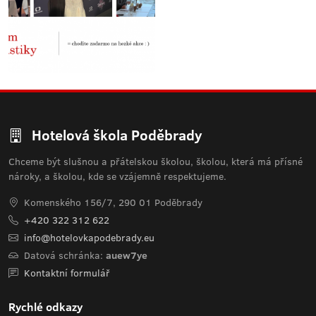
Hotelová škola Poděbrady
Chceme být slušnou a přátelskou školou, školou, která má přísné
nároky, a školou, kde se vzájemně respektujeme.
Komenského 156/7, 290 01 Poděbrady
+420 322 312 622
info@hotelovkapodebrady.eu
Datová schránka:
auew7ye
Kontaktní formulář
Rychlé odkazy