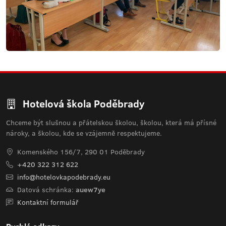
Hotelová škola Poděbrady
Chceme být slušnou a přátelskou školou, školou, která má přísné
nároky, a školou, kde se vzájemně respektujeme.
Komenského 156/7, 290 01 Poděbrady
+420 322 312 622
info@hotelovkapodebrady.eu
Datová schránka:
auew7ye
Kontaktní formulář