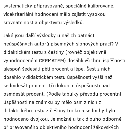
systematicky připravované, speciálně kalibrované,
vícekriteriální hodnocení mělo zajistit vysokou
srovnatelnost a objektivitu výsledků.
Jaké jsou další výsledky u našich patnácti
neúspěšných autorů písemných slohových prací? V
didaktickém testu z češtiny (rovněž objektivně
vyhodnoceném CERMATEM) dosáhli všichni úspěšnosti
alespoň šedesáti pěti procent a lépe. Šest z nich
dosáhlo v didaktickém testu úspěšnosti vyšší než
sedmdesát procent, tři dokonce úspěšnosti nad
osmdesát procent. (Podle tabulky převodu procentní
úspěšnosti na známku by mělo osm z nich z
didaktického testu z češtiny trojku a sedm by bylo
hodnoceno dvojkou. Je možné u tak dlouho odborně
připravovaného objektivního hodnocení žákovských