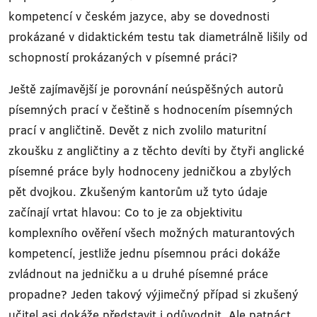
kompetencí v českém jazyce, aby se dovednosti
prokázané v didaktickém testu tak diametrálně lišily od
schopností prokázaných v písemné práci?
Ještě zajímavější je porovnání neúspěšných autorů
písemných prací v češtině s hodnocením písemných
prací v angličtině. Devět z nich zvolilo maturitní
zkoušku z angličtiny a z těchto devíti by čtyři anglické
písemné práce byly hodnoceny jedničkou a zbylých
pět dvojkou. Zkušeným kantorům už tyto údaje
začínají vrtat hlavou: Co to je za objektivitu
komplexního ověření všech možných maturantových
kompetencí, jestliže jednu písemnou práci dokáže
zvládnout na jedničku a u druhé písemné práce
propadne? Jeden takový výjimečný případ si zkušený
učitel asi dokáže představit i odůvodnit. Ale patnáct