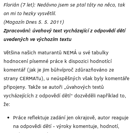
Florián (7 let): Nedávno jsem se ptal táty na něco, tak
on mi to hezky vysvětlil.
(Magazín Dnes 5. 5. 2011)
Zpracování: úvahový text vycházející z odpovědí dětí
uvedených ve výchozím textu
Většina našich maturantů NEMÁ u své tabulky
hodnocení písemné práce k dispozici hodnotící
komentář (jak je jim bůhvíproč zdůrazňováno ze
strany CERMATu), u neúspěšných však byly komentáře
připojeny. Takže se autoři „úvahových textů
vycházejících z odpovědí dětí“ dozvěděli například to,
že:
Práce reflektuje zadání jen okrajově, autor reaguje
na odpovědi dětí - výroky komentuje, hodnotí,