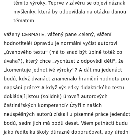
těmito výroky. Teprve v závěru se objeví náznak
myšlenky, která by odpovídala na otázku danou
tématem…
Vážený CERMATE, vážený pane Zelený, vážení
hodnotitelé! Opravdu je normální vyčíst autorovi
„úvahového textu“ (má to snad být úplně totéž co
úvaha?), který chce „vycházet z odpovědí dětí“, že
„komentuje jednotlivé výroky“? A dát mu jedenáct
bodů, když dvanáct znamenalo hraniční hodnotu pro
napsání práce? A když výsledky didaktického testu
dokládají jistou (solidní!) úroveň autorových
češtinářských kompetencí? Čtyři z našich
neúspěšných autorů získali u písemné práce jedenáct
bodů, sedm jich má bodů deset. Všem patnácti budu
jako ředitelka školy důrazně doporučovat, aby úřední