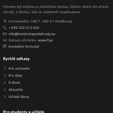
Chceme být slušnou a přátelskou školou, školou, která má přísné
nároky, a školou, kde se vzájemně respektujeme.
Komenského 156/7, 290 01 Poděbrady
+420 322 312 622
info@hotelovkapodebrady.eu
Datová schránka:
auew7ye
Kontaktní formulář
Rychlé odkazy
Pro uchazeče
Pro žáky
O škole
Aktuality
Učitelé školy
Pro studenty a učitele