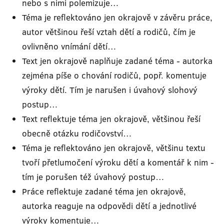
nebo s nimi polemizuje…
Téma je reflektováno jen okrajově v závěru práce,
autor většinou řeší vztah dětí a rodičů, čím je
ovlivněno vnímání dětí…
Text jen okrajově naplňuje zadané téma - autorka
zejména píše o chování rodičů, popř. komentuje
výroky dětí. Tím je narušen i úvahový slohový
postup…
Text reflektuje téma jen okrajově, většinou řeší
obecně otázku rodičovství…
Téma je reflektováno jen okrajově, většinu textu
tvoří přetlumočení výroku dětí a komentář k nim -
tím je porušen též úvahový postup…
Práce reflektuje zadané téma jen okrajově,
autorka reaguje na odpovědi dětí a jednotlivé
výroky komentuje…