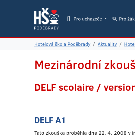
Pro uchazeče
Pro žá
Hotelová škola Poděbrady
Aktuality
Hote
Mezinárodní zkouš
DELF scolaire / versio
DELF A1
Tato zkouška proběhla dne 22. 4. 2008 v ins