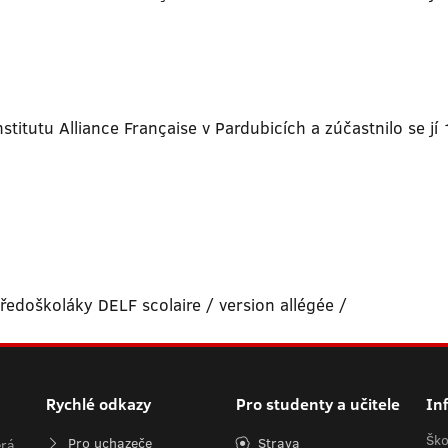
titutu Alliance Française v Pardubicích a zúčastnilo se jí 
ředoškoláky DELF scolaire / version allégée /
Rychlé odkazy
Pro studenty a učitele
In
Ško
Pro uchazeče
Strava
erá