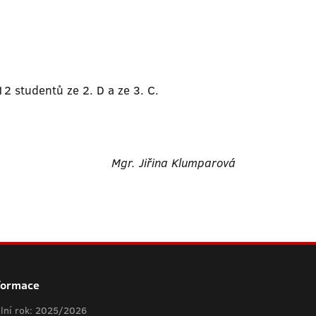
12 studentů ze 2. D a ze 3. C.
Mgr. Jiřina Klumparová
formace
lní rok: 2025/2026