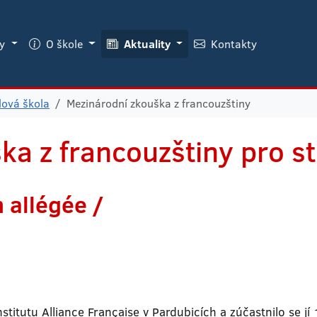
ky
O škole
Aktuality
Kontakty
lová škola
Mezinárodní zkouška z francouzštiny
ka z francouzštiny pro s
n allégée /
titutu Alliance Française v Pardubicích a zúčastnilo se jí 