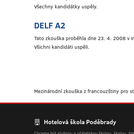
Všechny kandidátky uspěly.
DELF A2
Tato zkouška proběhla dne 23. 4. 2008 v ins
Všichni kandidáti uspěli.
Mezinárodní zkouška z francouzštiny pro st
Hotelová škola Poděbrady
Chceme být slušnou a přátelskou školou, školou, kt