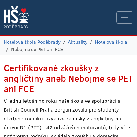
Hotelová škola Poděbrady
Aktuality
Hotelová škola
Nebojme se PET ani FCE
Certifikované zkoušky z
angličtiny aneb Nebojme se PET
ani FCE
V lednu letošního roku naše škola ve spolupráci s
British Council Praha zorganizovala pro studenty
čtvrtého ročníku jazykové zkoušky z angličtiny na
úrovni B1 (PET). 42 odvážných maturantů, tedy více
než třetina ročníku, skládalo zkoušku v domácím