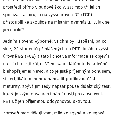
prostředí přímo v budově školy, zatímco tři jejich
spolužáci aspirující na vyšší úroveň B2 (FCE)
přistoupili ke zkoušce na místním gymnáziu. A jak se
jim dařilo?
Jedním slovem: Výborně! Všichni byli úspěšní, ba co
více, 22 studentů přihlášených na PET dosáhlo vyšší
úrovně B2 (FCE) a tato lichotivá informace se objeví i
na jejich certifikátu. Všem kandidátům tedy srdečně
blahopřejeme! Navíc, a to je jistě příjemným bonusem,
si certifikátem mohou nahradit profilovou část
maturity, zbývá jim tedy napsat pouze didaktický test,
který je svým obsahem i náročností pro absolventa
PET už jen příjemnou oddychovou aktivitou.
Zároveň moc děkuji vám, milé kolegyně a kolegové