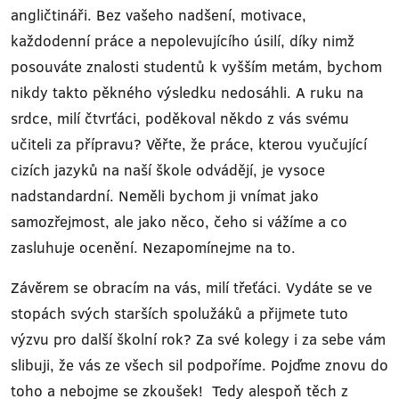
angličtináři. Bez vašeho nadšení, motivace,
každodenní práce a nepolevujícího úsilí, díky nimž
posouváte znalosti studentů k vyšším metám, bychom
nikdy takto pěkného výsledku nedosáhli. A ruku na
srdce, milí čtvrťáci, poděkoval někdo z vás svému
učiteli za přípravu? Věřte, že práce, kterou vyučující
cizích jazyků na naší škole odvádějí, je vysoce
nadstandardní. Neměli bychom ji vnímat jako
samozřejmost, ale jako něco, čeho si vážíme a co
zasluhuje ocenění. Nezapomínejme na to.
Závěrem se obracím na vás, milí třeťáci. Vydáte se ve
stopách svých starších spolužáků a přijmete tuto
výzvu pro další školní rok? Za své kolegy i za sebe vám
slibuji, že vás ze všech sil podpoříme. Pojďme znovu do
toho a nebojme se zkoušek! Tedy alespoň těch z