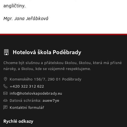
angličtiny.
Mgr. Jana Jeřábková
Hotelová škola Poděbrady
Chceme být slušnou a přátelskou školou, školou, která má přísné
nároky, a školou, kde se vzájemně respektujeme.
Komenského 156/7, 290 01 Poděbrady
+420 322 312 622
info@hotelovkapodebrady.eu
Datová schránka:
auew7ye
Kontaktní formulář
Rychlé odkazy