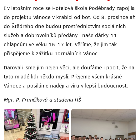
I v letošním roce se Hotelová škola Poděbrady zapojila
do projektu Vánoce v krabici od bot. Od 8. prosince až
do Štědrého dne budou prostřednictvím sociálních
služeb a dobrovolníků předány i naše dárky 11
chlapcům ve věku 15-17 let. Věříme, že jim tak
přispějeme k zážitku normálních Vánoc.
Darovali jsme jim nejen věci, ale doufáme i pocit, že na
tyto mladé lidi někdo myslí. Přejeme všem krásné
Vánoce a posíláme naději a víru v lepší budoucnost.
Mgr. P. Frančíková a studenti HŠ