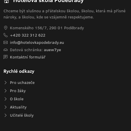
Chceme být slušnou a přátelskou školou, školou, která má přísné
nároky, a školou, kde se vzájemně respektujeme.
Komenského 156/7, 290 01 Poděbrady
+420 322 312 622
info@hotelovkapodebrady.eu
Datová schránka:
auew7ye
Kontaktní formulář
Rychlé odkazy
Pro uchazeče
Pro žáky
O škole
Aktuality
Učitelé školy