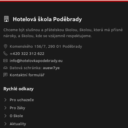
Hotelová škola Poděbrady
Chceme být slušnou a přátelskou školou, školou, která má přísné
nároky, a školou, kde se vzájemně respektujeme.
Komenského 156/7, 290 01 Poděbrady
+420 322 312 622
info@hotelovkapodebrady.eu
Datová schránka:
auew7ye
Kontaktní formulář
Rychlé odkazy
Pro uchazeče
Pro žáky
O škole
Aktuality