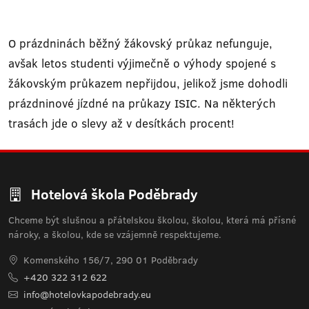
O prázdninách běžný žákovský průkaz nefunguje,
avšak letos studenti výjimečně o výhody spojené s
žákovským průkazem nepřijdou, jelikož jsme dohodli
prázdninové jízdné na průkazy ISIC. Na některých
trasách jde o slevy až v desítkách procent!
Hotelová škola Poděbrady
Chceme být slušnou a přátelskou školou, školou, která má přísné
nároky, a školou, kde se vzájemně respektujeme.
Komenského 156/7, 290 01 Poděbrady
+420 322 312 622
info@hotelovkapodebrady.eu