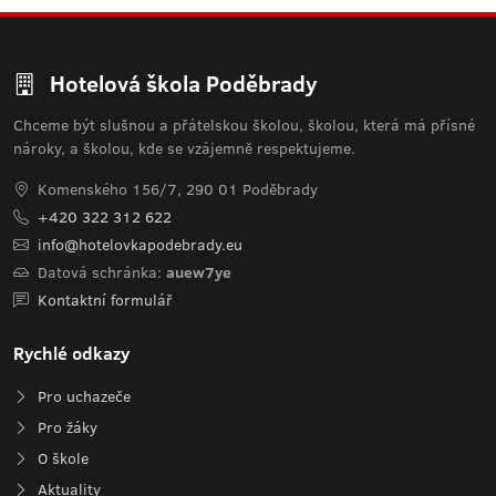
Hotelová škola Poděbrady
Chceme být slušnou a přátelskou školou, školou, která má přísné
nároky, a školou, kde se vzájemně respektujeme.
Komenského 156/7, 290 01 Poděbrady
+420 322 312 622
info@hotelovkapodebrady.eu
Datová schránka:
auew7ye
Kontaktní formulář
Rychlé odkazy
Pro uchazeče
Pro žáky
O škole
Aktuality