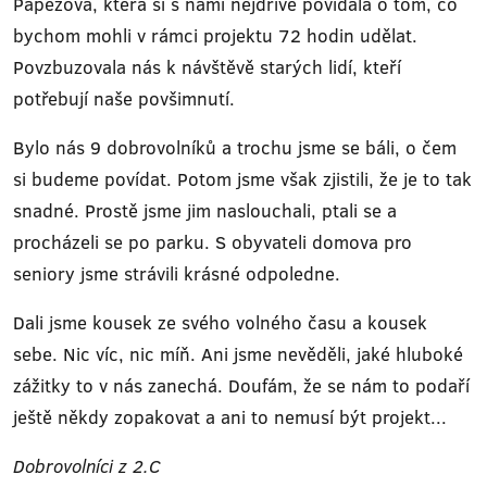
Papežová, která si s námi nejdříve povídala o tom, co
bychom mohli v rámci projektu 72 hodin udělat.
Povzbuzovala nás k návštěvě starých lidí, kteří
potřebují naše povšimnutí.
Bylo nás 9 dobrovolníků a trochu jsme se báli, o čem
si budeme povídat. Potom jsme však zjistili, že je to tak
snadné. Prostě jsme jim naslouchali, ptali se a
procházeli se po parku. S obyvateli domova pro
seniory jsme strávili krásné odpoledne.
Dali jsme kousek ze svého volného času a kousek
sebe. Nic víc, nic míň. Ani jsme nevěděli, jaké hluboké
zážitky to v nás zanechá. Doufám, že se nám to podaří
ještě někdy zopakovat a ani to nemusí být projekt...
Dobrovolníci z 2.C