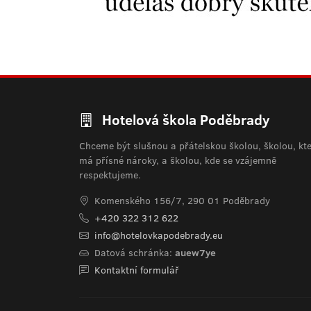
Hotelová škola Poděbrady
Chceme být slušnou a přátelskou školou, školou, kt
má přísné nároky, a školou, kde se vzájemně
respektujeme.
Komenského 156/7, 290 01 Poděbrady
+420 322 312 622
info@hotelovkapodebrady.eu
Datová schránka:
auew7ye
Kontaktní formulář