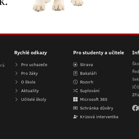
Rychlé odkazy
Pro studenty a učitele
In
Ško
Pro uchazeče
Strava
erá
Řed
Pro žáky
Bakaláři
Sek
O škole
Rozvrh
IČ
Aktuality
Suplování
Zři
Učitelé školy
Microsoft 365
Schránka důvěry
Krizová interventka