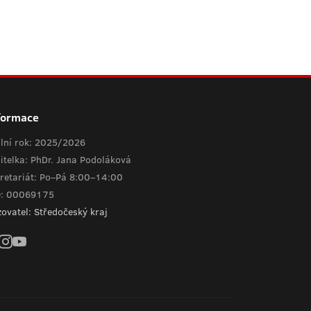
formace
lní rok: 2025/2026
itelka: PhDr. Jana Podoláková
retariát: Po–Pá 8:00–14:00
O: 00069175
zovatel: Středočeský kraj