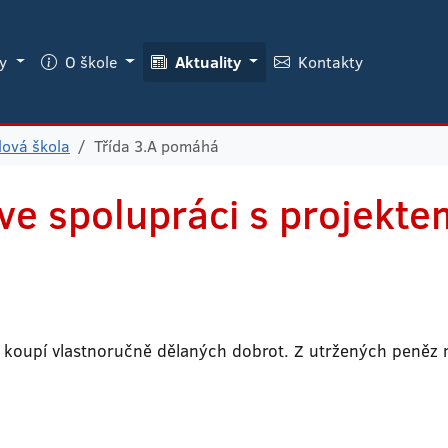
ky
O škole
Aktuality
Kontakty
lová škola
Třída 3.A pomáhá
ve spolupráci s projekte
 koupí vlastnoručně dělaných dobrot. Z utržených peněz 