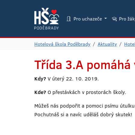
Pro uchazeče
Pro žá
Hotelová škola Poděbrady
Aktuality
Hote
Třída 3.A pomáhá 
Kdy?
V úterý 22. 10. 2019.
Kde?
O přestávkách v prostorách školy.
Můžeš nás podpořit a pomoci psímu útulku
Pochutnáš si a navíc uděláš dobrý skutek!