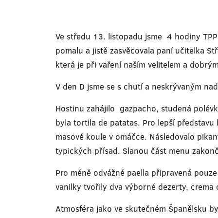
Ve středu 13. listopadu jsme 4 hodiny TPP 
pomalu a jistě zasvěcovala paní učitelka S
která je při vaření naším velitelem a dobrý
V den D jsme se s chutí a neskrývaným nadš
Hostinu zahájilo gazpacho, studená polév
byla tortila de patatas. Pro lepší představ
masové koule v omáčce. Následovalo pikantn
typických přísad. Slanou část menu zakonč
Pro méně odvážné paella připravená pouze 
vanilky tvořily dva výborné dezerty, crema 
Atmosféra jako ve skutečném Španělsku byl