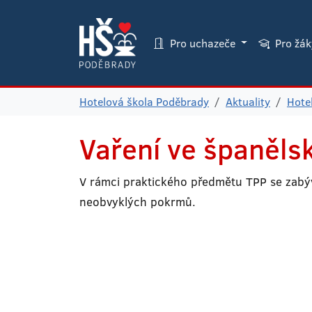
Pro uchazeče
Pro žá
Hotelová škola Poděbrady
Aktuality
Hote
Vaření ve španěls
V rámci praktického předmětu TPP se zabý
neobvyklých pokrmů.