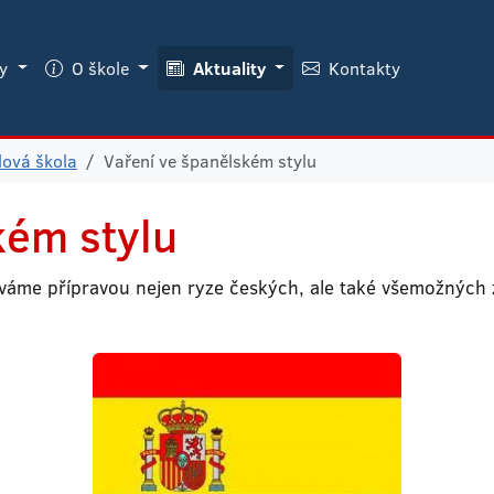
ky
O škole
Aktuality
Kontakty
lová škola
Vaření ve španělském stylu
kém stylu
váme přípravou nejen ryze českých, ale také všemožných 