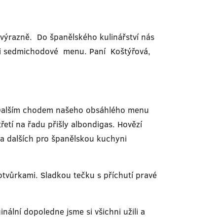
 výrazně. Do španělského kulinářství nás
vili sedmichodové menu. Paní Koštýřová,
a. Dalším chodem našeho obsáhlého menu
řetí na řadu přišly albondigas. Hovězí
 a dalších pro španělskou kuchyni
tvůrkami. Sladkou tečku s příchutí pravé
lní dopoledne jsme si všichni užili a