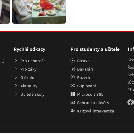
Rychlé odkazy
Pro studenty a učitele
In
Ško
Pro uchazeče
Strava
erá
Řed
Pro žáky
Bakaláři
Sek
O škole
Rozvrh
IČ
Aktuality
Suplování
Zři
Učitelé školy
Microsoft 365
Schránka důvěry
Krizová interventka