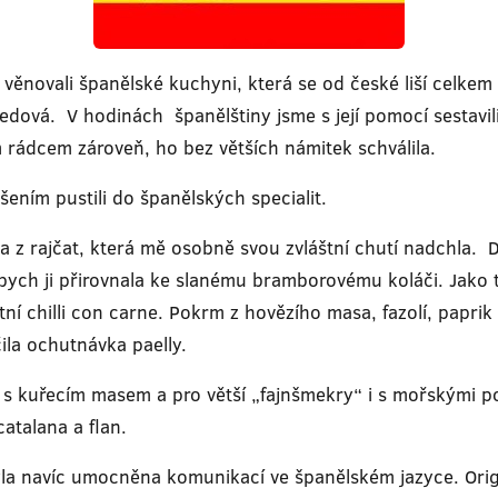
věnovali španělské kuchyni, která se od české liší celkem
tředová. V hodinách španělštiny jsme s její pomocí sesta
m rádcem zároveň, ho bez větších námitek schválila.
ením pustili do španělských specialit.
ka z rajčat, která mě osobně svou zvláštní chutí nadchl
u bych ji přirovnala ke slanému bramborovému koláči. Jako t
í chilli con carne. Pokrm z hovězího masa, fazolí, paprik
ila ochutnávka paelly.
s kuřecím masem a pro větší „fajnšmekry“ i s mořskými po
catalana a flan.
a navíc umocněna komunikací ve španělském jazyce. Originá