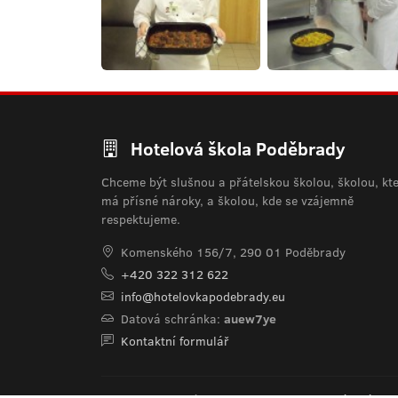
Hotelová škola Poděbrady
Chceme být slušnou a přátelskou školou, školou, kt
má přísné nároky, a školou, kde se vzájemně
respektujeme.
Komenského 156/7, 290 01 Poděbrady
+420 322 312 622
info@hotelovkapodebrady.eu
Datová schránka:
auew7ye
Kontaktní formulář