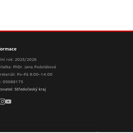
formace
lní rok: 2025/2026
itelka: PhDr. Jana Podoláková
retariát: Po–Pá 8:00–14:00
O: 00069175
zovatel: Středočeský kraj