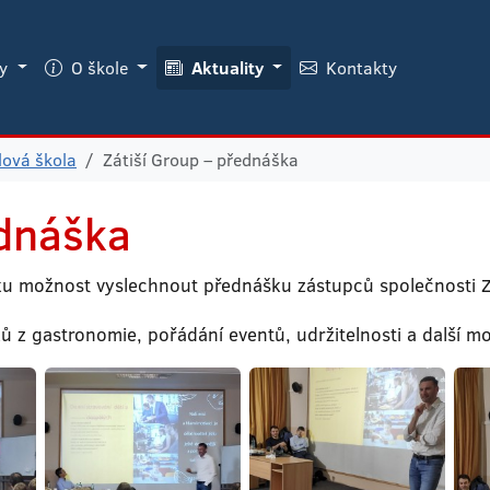
ky
O škole
Aktuality
Kontakty
lová škola
Zátiší Group – přednáška
ednáška
íku možnost vyslechnout přednášku zástupců společnosti Z
 gastronomie, pořádání eventů, udržitelnosti a další mot