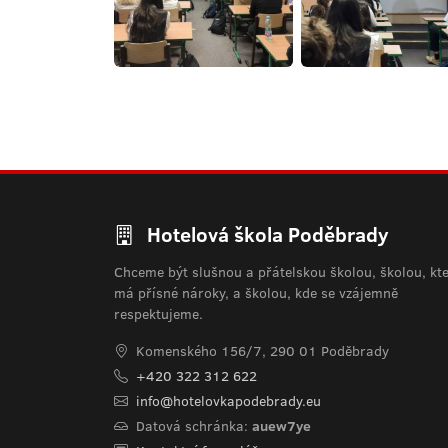
Hotelová škola Poděbrady
Chceme být slušnou a přátelskou školou, školou, kt
má přísné nároky, a školou, kde se vzájemně
respektujeme.
Komenského 156/7, 290 01 Poděbrady
+420 322 312 622
info@hotelovkapodebrady.eu
Datová schránka:
auew7ye