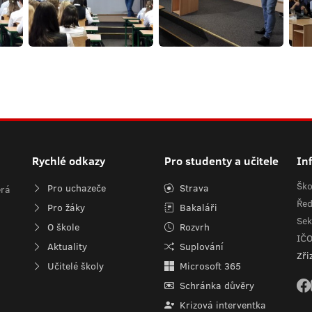
Rychlé odkazy
Pro studenty a učitele
In
Ško
Pro uchazeče
Strava
erá
Řed
Pro žáky
Bakaláři
Sek
O škole
Rozvrh
IČ
Aktuality
Suplování
Zři
Učitelé školy
Microsoft 365
Schránka důvěry
Krizová interventka