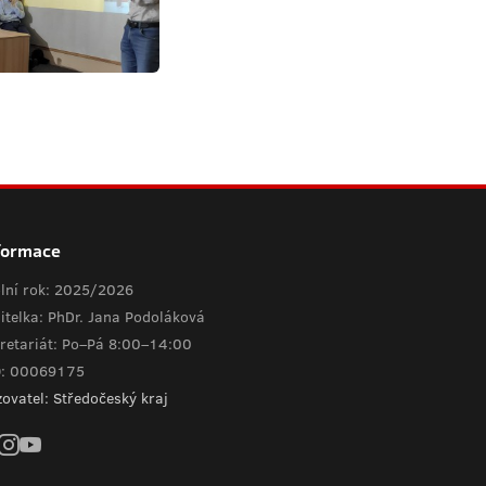
formace
lní rok: 2025/2026
itelka: PhDr. Jana Podoláková
retariát: Po–Pá 8:00–14:00
O: 00069175
zovatel: Středočeský kraj