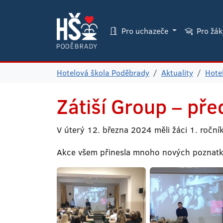
Pro uchazeče
Pro žá
Hotelová škola Poděbrady
Aktuality
Hote
Zátiší Group – př
V úterý 12. března 2024 měli žáci 1. ročn
Akce všem přinesla mnoho nových poznatků z