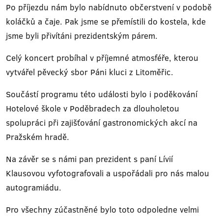
Po příjezdu nám bylo nabídnuto občerstvení v podobě
koláčků a čaje. Pak jsme se přemístili do kostela, kde
jsme byli přivítáni prezidentským párem.
Celý koncert probíhal v příjemné atmosféře, kterou
vytvářel pěvecký sbor Páni kluci z Litoměřic.
Součástí programu této události bylo i poděkování
Hotelové škole v Poděbradech za dlouholetou
spolupráci při zajišťování gastronomických akcí na
Pražském hradě.
Na závěr se s námi pan prezident s paní Lívií
Klausovou vyfotografovali a uspořádali pro nás malou
autogramiádu.
Pro všechny zúčastněné bylo toto odpoledne velmi