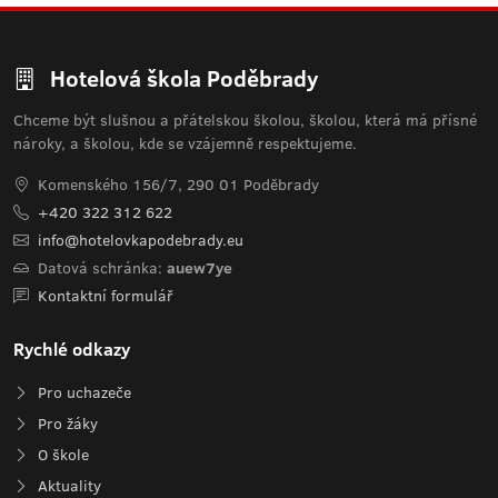
Hotelová škola Poděbrady
Chceme být slušnou a přátelskou školou, školou, která má přísné
nároky, a školou, kde se vzájemně respektujeme.
Komenského 156/7, 290 01 Poděbrady
+420 322 312 622
info@hotelovkapodebrady.eu
Datová schránka:
auew7ye
Kontaktní formulář
Rychlé odkazy
Pro uchazeče
Pro žáky
O škole
Aktuality