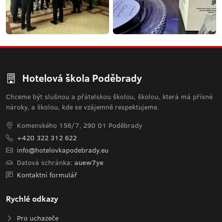
Hotelová škola Poděbrady
Chceme být slušnou a přátelskou školou, školou, která má přísné
nároky, a školou, kde se vzájemně respektujeme.
Komenského 156/7, 290 01 Poděbrady
+420 322 312 622
info@hotelovkapodebrady.eu
Datová schránka:
auew7ye
Kontaktní formulář
Rychlé odkazy
Pro uchazeče