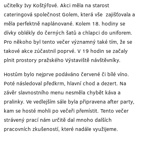
učitelky Ivy Koštýřové. Akci měla na starost
cateringová společnost Golem, která vše zajišťovala a
měla perfektně naplánované. Kolem 18. hodiny se
dívky oblékly do černých šatů a chlapci do uniforem.
Pro někoho byl tento večer významný také tím, že se
takové akce zúčastnil poprvé. V 19 hodin se začaly
plnit prostory pražského Výstaviště návštěvníky.
Hostům bylo nejprve podáváno červené či bílé víno.
Poté následoval předkrm, hlavní chod a dezert. Na
závěr slavnostního menu nesměla chybět káva a
pralinky. Ve vedlejším sále byla připravena after party,
kam se hosté mohli po večeři přemístit. Tento večer
strávený prací nám určitě dal mnoho dalších
pracovních zkušeností, které nadále využijeme.