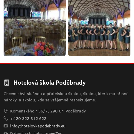
Hotelová škola Poděbrady
Chceme být slušnou a přátelskou školou, školou, která má přísné
nároky, a školou, kde se vzájemně respektujeme.
Komenského 156/7, 290 01 Poděbrady
+420 322 312 622
info@hotelovkapodebrady.eu
Datová schránka:
auew7ye