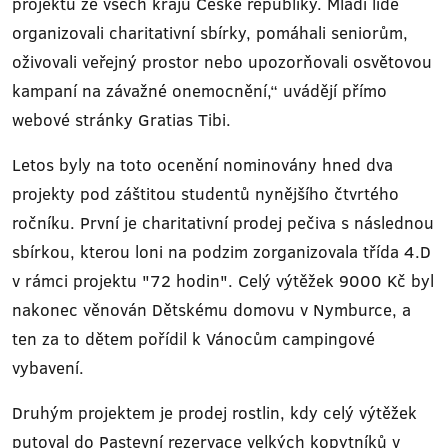
projektů ze všech krajů České republiky. Mladí lidé
organizovali charitativní sbírky, pomáhali seniorům,
oživovali veřejný prostor nebo upozorňovali osvětovou
kampaní na závažné onemocnění,“ uvádějí přímo
webové stránky Gratias Tibi.
Letos byly na toto ocenění nominovány hned dva
projekty pod záštitou studentů nynějšího čtvrtého
ročníku. První je charitativní prodej pečiva s následnou
sbírkou, kterou loni na podzim zorganizovala třída 4.D
v rámci projektu "72 hodin". Celý výtěžek 9000 Kč byl
nakonec věnován Dětskému domovu v Nymburce, a
ten za to dětem pořídil k Vánocům campingové
vybavení.
Druhým projektem je prodej rostlin, kdy celý výtěžek
putoval do Pastevní rezervace velkých kopytníků v