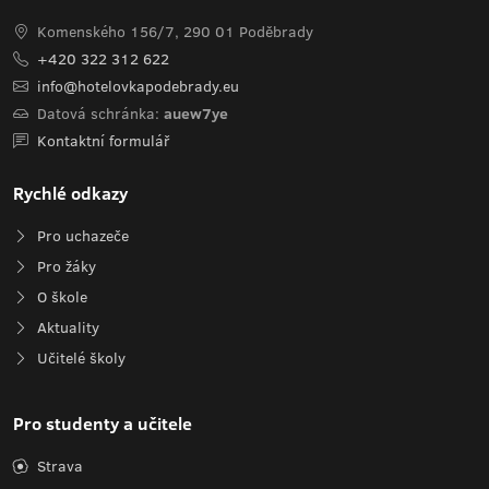
Komenského 156/7, 290 01 Poděbrady
+420 322 312 622
info@hotelovkapodebrady.eu
Datová schránka:
auew7ye
Kontaktní formulář
Rychlé odkazy
Pro uchazeče
Pro žáky
O škole
Aktuality
Učitelé školy
Pro studenty a učitele
Strava