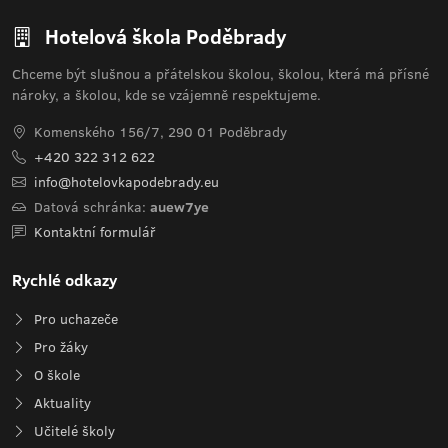
Hotelová škola Poděbrady
Chceme být slušnou a přátelskou školou, školou, která má přísné
nároky, a školou, kde se vzájemně respektujeme.
Komenského 156/7, 290 01 Poděbrady
+420 322 312 622
info@hotelovkapodebrady.eu
Datová schránka:
auew7ye
Kontaktní formulář
Rychlé odkazy
Pro uchazeče
Pro žáky
O škole
Aktuality
Učitelé školy