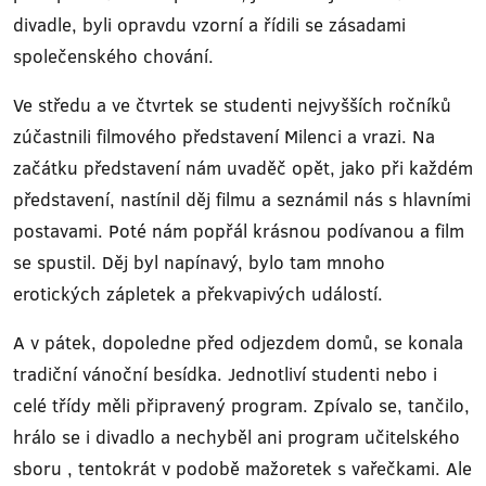
divadle, byli opravdu vzorní a řídili se zásadami
společenského chování.
Ve středu a ve čtvrtek se studenti nejvyšších ročníků
zúčastnili filmového představení Milenci a vrazi. Na
začátku představení nám uvaděč opět, jako při každém
představení, nastínil děj filmu a seznámil nás s hlavními
postavami. Poté nám popřál krásnou podívanou a film
se spustil. Děj byl napínavý, bylo tam mnoho
erotických zápletek a překvapivých událostí.
A v pátek, dopoledne před odjezdem domů, se konala
tradiční vánoční besídka. Jednotliví studenti nebo i
celé třídy měli připravený program. Zpívalo se, tančilo,
hrálo se i divadlo a nechyběl ani program učitelského
sboru , tentokrát v podobě mažoretek s vařečkami. Ale