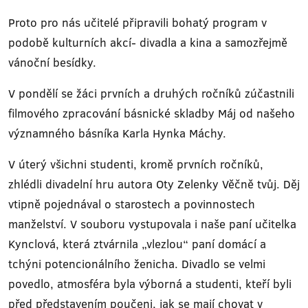
Proto pro nás učitelé připravili bohatý program v
podobě kulturních akcí- divadla a kina a samozřejmě
vánoční besídky.
V pondělí se žáci prvních a druhých ročníků zúčastnili
filmového zpracování básnické skladby Máj od našeho
významného básníka Karla Hynka Máchy.
V úterý všichni studenti, kromě prvních ročníků,
zhlédli divadelní hru autora Oty Zelenky Věčně tvůj. Děj
vtipně pojednával o starostech a povinnostech
manželství. V souboru vystupovala i naše paní učitelka
Kynclová, která ztvárnila „vlezlou“ paní domácí a
tchýni potencionálního ženicha. Divadlo se velmi
povedlo, atmosféra byla výborná a studenti, kteří byli
před představením poučeni, jak se mají chovat v