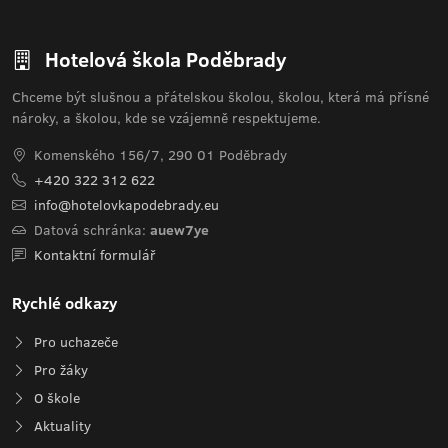
Hotelová škola Poděbrady
Chceme být slušnou a přátelskou školou, školou, která má přísné
nároky, a školou, kde se vzájemně respektujeme.
Komenského 156/7, 290 01 Poděbrady
+420 322 312 622
info@hotelovkapodebrady.eu
Datová schránka:
auew7ye
Kontaktní formulář
Rychlé odkazy
Pro uchazeče
Pro žáky
O škole
Aktuality