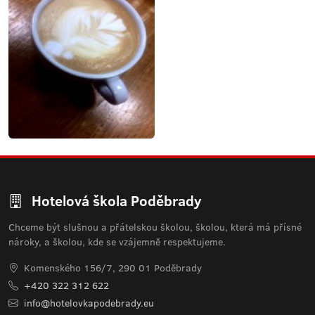
Hotelová škola Poděbrady
Chceme být slušnou a přátelskou školou, školou, která má přísné
nároky, a školou, kde se vzájemně respektujeme.
Komenského 156/7, 290 01 Poděbrady
+420 322 312 622
info@hotelovkapodebrady.eu