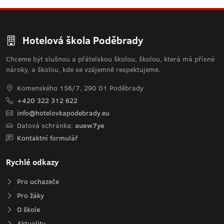
Hotelová škola Poděbrady
Chceme být slušnou a přátelskou školou, školou, která má přísné
nároky, a školou, kde se vzájemně respektujeme.
Komenského 156/7, 290 01 Poděbrady
+420 322 312 622
info@hotelovkapodebrady.eu
Datová schránka:
auew7ye
Kontaktní formulář
Rychlé odkazy
Pro uchazeče
Pro žáky
O škole
Aktuality