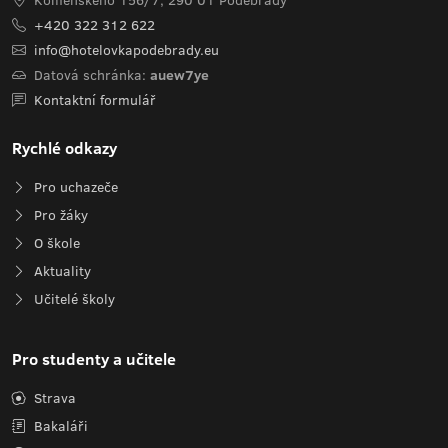
Komenského 156/7, 290 01 Poděbrady
+420 322 312 622
info@hotelovkapodebrady.eu
Datová schránka:
auew7ye
Kontaktní formulář
Rychlé odkazy
Pro uchazeče
Pro žáky
O škole
Aktuality
Učitelé školy
Pro studenty a učitele
Strava
Bakaláři