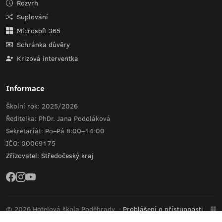
Rozvrh
Suplování
Microsoft 365
Schránka důvěry
Krizová interventka
Informace
Školní rok: 2025/2026
Ředitelka: PhDr. Jana Podoláková
Sekretariát: Po–Pá 8:00–14:00
IČO: 00069175
Zřizovatel: Středočeský kraj
© 2026 Hotelová škola Poděbrady
·
Prohlášení o přístupnosti