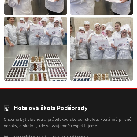
Hotelová škola Poděbrady
Chceme být slušnou a přátelskou školou, školou, která má přísné
nároky, a školou, kde se vzájemně respektujeme.