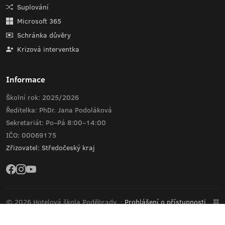
Suplování
Microsoft 365
Schránka důvěry
Krizová interventka
Informace
Školní rok: 2025/2026
Ředitelka: PhDr. Jana Podoláková
Sekretariát: Po–Pá 8:00–14:00
IČO: 00069175
Zřizovatel: Středočeský kraj
© 2026 Hotelová škola Poděbrady
·
Prohlášení o přístupnosti