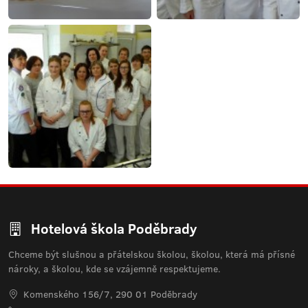
Hotelová škola Poděbrady
Chceme být slušnou a přátelskou školou, školou, která má přísné
nároky, a školou, kde se vzájemně respektujeme.
Komenského 156/7, 290 01 Poděbrady